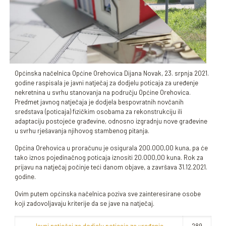
Općinska načelnica Općine Orehovica Dijana Novak, 23. srpnja 2021.
godine raspisala je javni natječaj za dodjelu poticaja za uređenje
nekretnina u svrhu stanovanja na području Općine Orehovica.
Predmet javnog natječaja je dodjela bespovratnih novčanih
sredstava (poticaja) fizičkim osobama za rekonstrukciju ili
adaptaciju postojeće građevine, odnosno izgradnju nove građevine
u svrhu rješavanja njihovog stambenog pitanja.
Općina Orehovica u proračunu je osigurala 200.000,00 kuna, pa će
tako iznos pojedinačnog poticaja iznositi 20.000,00 kuna. Rok za
prijavu na natječaj počinje teći danom objave, a završava 31.12.2021.
godine.
Ovim putem općinska načelnica poziva sve zainteresirane osobe
koji zadovoljavaju kriterije da se jave na natječaj.