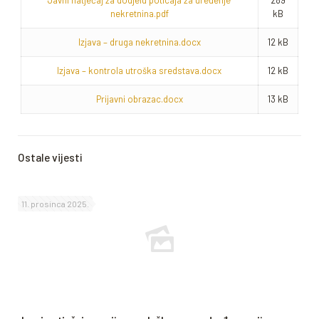
Javni natječaj za dodjelu poticaja za uređenje
289
nekretnina.pdf
kB
Izjava – druga nekretnina.docx
12 kB
Izjava – kontrola utroška sredstava.docx
12 kB
Prijavni obrazac.docx
13 kB
Ostale vijesti
11. prosinca 2025.