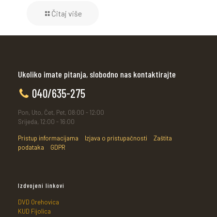
Čitaj više
Ukoliko imate pitanja, slobodno nas kontaktirajte
040/635-275
Pon, Uto, Čet, Pet, 08:00 - 12:00
Srijeda, 12:00 - 16:00
Pristup informacijama
Izjava o pristupačnosti
Zaštita
podataka
GDPR
Izdvojeni linkovi
DVD Orehovica
KUD Fijolica