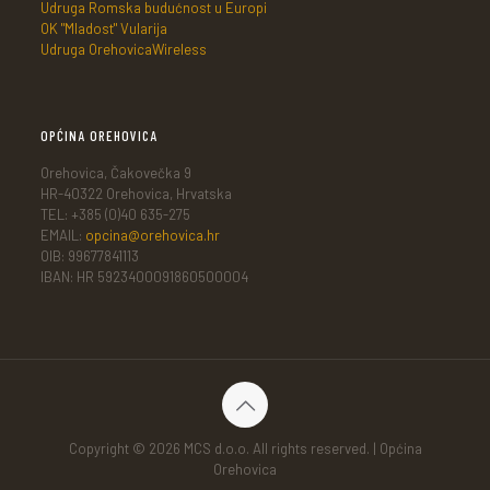
Udruga Romska budućnost u Europi
OK "Mladost" Vularija
Udruga OrehovicaWireless
OPĆINA OREHOVICA
Orehovica, Čakovečka 9
HR-40322 Orehovica, Hrvatska
TEL: +385 (0)40 635-275
EMAIL:
opcina@orehovica.hr
OIB: 99677841113
IBAN: HR 5923400091860500004
Copyright © 2026 MCS d.o.o. All rights reserved. | Općina
Orehovica