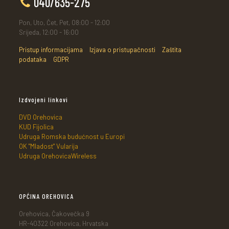
040/635-275
Pon, Uto, Čet, Pet, 08:00 - 12:00
Srijeda, 12:00 - 16:00
Pristup informacijama
Izjava o pristupačnosti
Zaštita
podataka
GDPR
Izdvojeni linkovi
DVD Orehovica
KUD Fijolica
Udruga Romska budućnost u Europi
OK "Mladost" Vularija
Udruga OrehovicaWireless
OPĆINA OREHOVICA
Orehovica, Čakovečka 9
HR-40322 Orehovica, Hrvatska