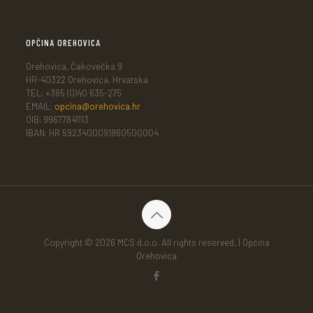
OPĆINA OREHOVICA
Orehovica, Čakovečka 9
HR-40322 Orehovica, Hrvatska
TEL: +385 (0)40 635-275
EMAIL:
opcina@orehovica.hr
OIB: 99677841113
IBAN: HR 5923400091860500004
Copyright © 2026 MCS d.o.o. All rights reserved. | Općina
Orehovica