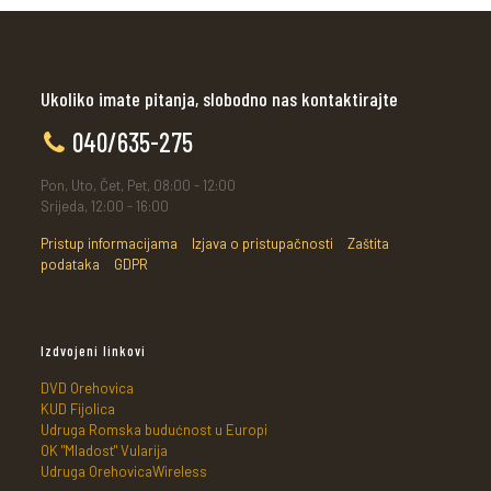
Ukoliko imate pitanja, slobodno nas kontaktirajte
040/635-275
Pon, Uto, Čet, Pet, 08:00 - 12:00
Srijeda, 12:00 - 16:00
Pristup informacijama
Izjava o pristupačnosti
Zaštita
podataka
GDPR
Izdvojeni linkovi
DVD Orehovica
KUD Fijolica
Udruga Romska budućnost u Europi
OK "Mladost" Vularija
Udruga OrehovicaWireless