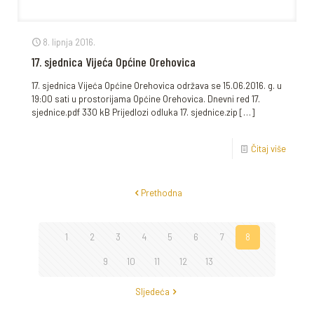
8. lipnja 2016.
17. sjednica Vijeća Općine Orehovica
17. sjednica Vijeća Općine Orehovica održava se 15.06.2016. g. u
19:00 sati u prostorijama Općine Orehovica. Dnevni red 17.
sjednice.pdf 330 kB Prijedlozi odluka 17. sjednice.zip
[…]
Čitaj više
Prethodna
1
2
3
4
5
6
7
8
9
10
11
12
13
Sljedeća