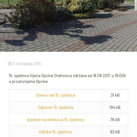
9. listopada 2011.
15. sjednica Vijeća Općine Orehovica održava se 18.08.2011. u 19:00h
u prostorijama Općine
Dnevni red 15. sjednice
31 kB
Zapisnik 15. sjednice
194 kB
Izvješće načelnika za 15. sjednicu
76 kB
Odluke 15. sjednice
93 kB