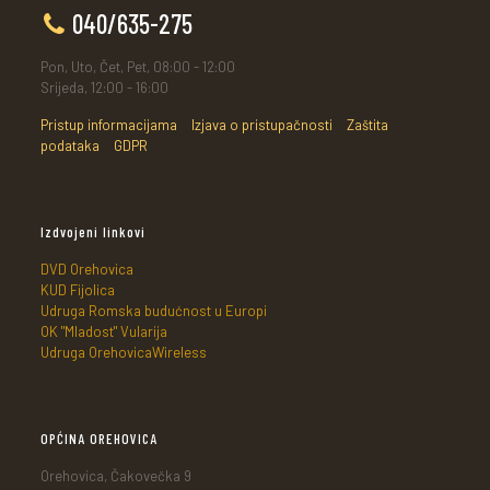
040/635-275
Pon, Uto, Čet, Pet, 08:00 - 12:00
Srijeda, 12:00 - 16:00
Pristup informacijama
Izjava o pristupačnosti
Zaštita
podataka
GDPR
Izdvojeni linkovi
DVD Orehovica
KUD Fijolica
Udruga Romska budućnost u Europi
OK "Mladost" Vularija
Udruga OrehovicaWireless
OPĆINA OREHOVICA
Orehovica, Čakovečka 9