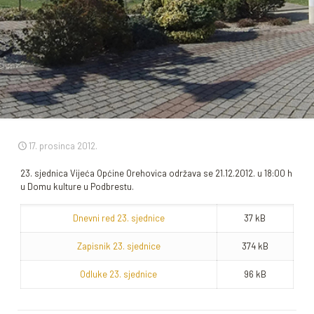
17. prosinca 2012.
23. sjednica Vijeća Općine Orehovica održava se 21.12.2012. u 18:00 h
u Domu kulture u Podbrestu.
Dnevni red 23. sjednice
37 kB
Zapisnik 23. sjednice
374 kB
Odluke 23. sjednice
96 kB