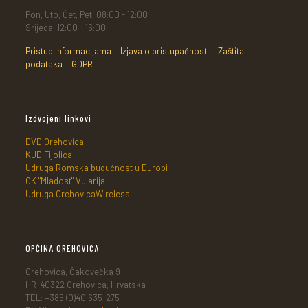
Pon, Uto, Čet, Pet, 08:00 - 12:00
Srijeda, 12:00 - 16:00
Pristup informacijama
Izjava o pristupačnosti
Zaštita
podataka
GDPR
Izdvojeni linkovi
DVD Orehovica
KUD Fijolica
Udruga Romska budućnost u Europi
OK "Mladost" Vularija
Udruga OrehovicaWireless
OPĆINA OREHOVICA
Orehovica, Čakovečka 9
HR-40322 Orehovica, Hrvatska
TEL: +385 (0)40 635-275