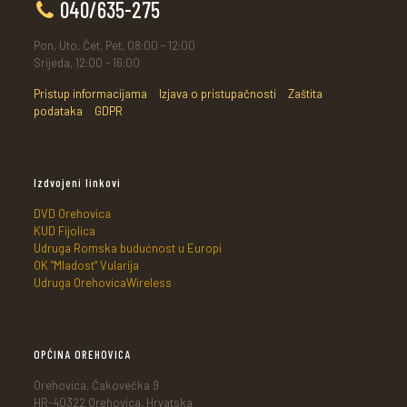
040/635-275
Pon, Uto, Čet, Pet, 08:00 - 12:00
Srijeda, 12:00 - 16:00
Pristup informacijama
Izjava o pristupačnosti
Zaštita
podataka
GDPR
Izdvojeni linkovi
DVD Orehovica
KUD Fijolica
Udruga Romska budućnost u Europi
OK "Mladost" Vularija
Udruga OrehovicaWireless
OPĆINA OREHOVICA
Orehovica, Čakovečka 9
HR-40322 Orehovica, Hrvatska