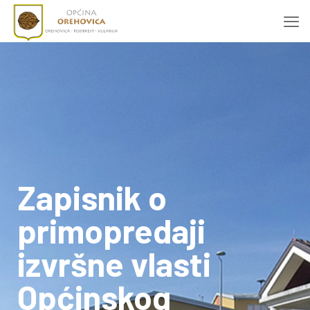
Zapisnik o
primopredaji
izvršne vlasti
Općinskog