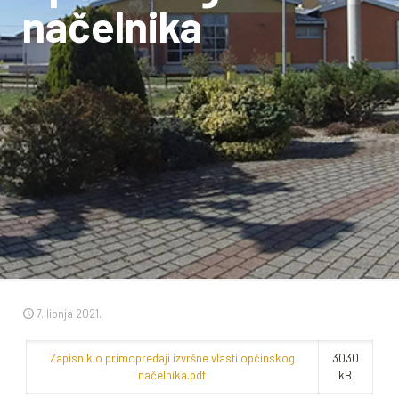
načelnika
7. lipnja 2021.
Zapisnik o primopredaji izvršne vlasti općinskog
3030
načelnika.pdf
kB