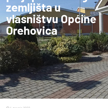
zemljišta u
vlasništvu Općine
Orehovica