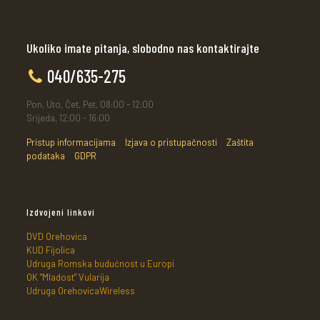
Ukoliko imate pitanja, slobodno nas kontaktirajte
040/635-275
Pon, Uto, Čet, Pet, 08:00 - 12:00
Srijeda, 12:00 - 16:00
Pristup informacijama
Izjava o pristupačnosti
Zaštita
podataka
GDPR
Izdvojeni linkovi
DVD Orehovica
KUD Fijolica
Udruga Romska budućnost u Europi
OK "Mladost" Vularija
Udruga OrehovicaWireless