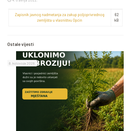
4. travnja 2022.
Zapisnik javnog nadmetanja za zakup poljoprivrednog
62
zemljišta u vlasništvu Općin
kB
Ostale vijesti
6. kolovoza 2026.