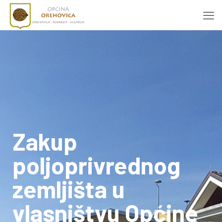
Zakup
poljoprivrednog
zemljišta u
vlasništvu Općine