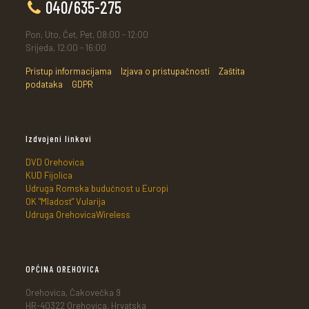
040/635-275
Pon, Uto, Čet, Pet, 08:00 - 12:00
Srijeda, 12:00 - 16:00
Pristup informacijama
Izjava o pristupačnosti
Zaštita
podataka
GDPR
Izdvojeni linkovi
DVD Orehovica
KUD Fijolica
Udruga Romska budućnost u Europi
OK "Mladost" Vularija
Udruga OrehovicaWireless
OPĆINA OREHOVICA
Orehovica, Čakovečka 9
HR-40322 Orehovica, Hrvatska