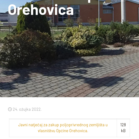
Orehovica
24. ožujka 2022.
Javni natječaj za zakup poljoprivrednog zemljišta u
128
vlasništvu Općine Orehovica.
kB