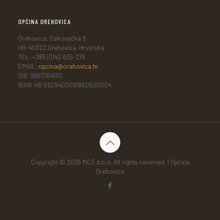
OPĆINA OREHOVICA
Orehovica, Čakovečka 9
HR-40322 Orehovica, Hrvatska
TEL: +385 (0)40 635-275
EMAIL:
opcina@orehovica.hr
OIB: 99677841113
IBAN: HR 5923400091860500004
Copyright © 2026 MCS d.o.o. All rights reserved. | Općina
Orehovica