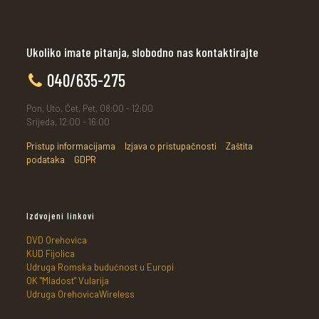
Ukoliko imate pitanja, slobodno nas kontaktirajte
040/635-275
Pon, Uto, Čet, Pet, 08:00 - 12:00
Srijeda, 12:00 - 16:00
Pristup informacijama
Izjava o pristupačnosti
Zaštita
podataka
GDPR
Izdvojeni linkovi
DVD Orehovica
KUD Fijolica
Udruga Romska budućnost u Europi
OK "Mladost" Vularija
Udruga OrehovicaWireless