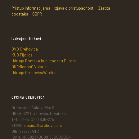
Pristup informacijama
Izjava o pristupačnosti
Zaštita
podataka
GDPR
Izdvojeni linkovi
DVD Orehovica
KUD Fijolica
Udruga Romska budućnost u Europi
OK "Mladost" Vularija
Udruga OrehovicaWireless
OPĆINA OREHOVICA
Orehovica, Čakovečka 9
HR-40322 Orehovica, Hrvatska
TEL: +385 (0)40 635-275
EMAIL:
opcina@orehovica.hr
OIB: 99677841113
IBAN: HR 5923400091860500004