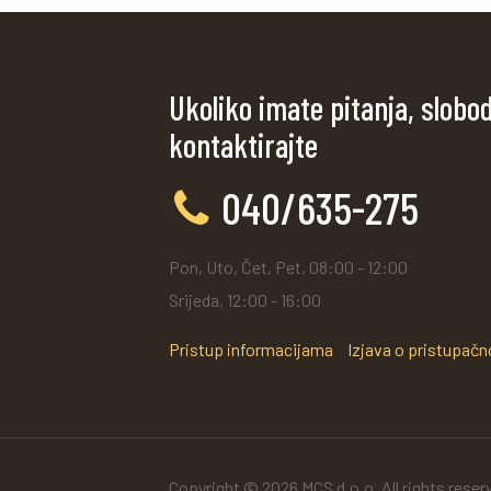
Ukoliko imate pitanja, slobo
kontaktirajte
040/635-275
Pon, Uto, Čet, Pet, 08:00 - 12:00
Srijeda, 12:00 - 16:00
Pristup informacijama
Izjava o pristupačn
Copyright © 2026 MCS d.o.o. All rights reser