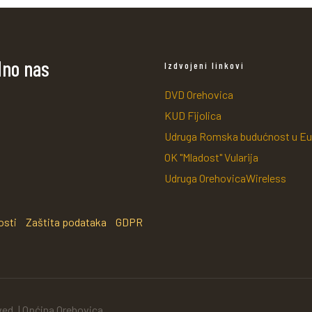
dno nas
Izdvojeni linkovi
DVD Orehovica
KUD Fijolica
Udruga Romska budućnost u Eu
OK "Mladost" Vularija
Udruga OrehovicaWireless
osti
Zaštita podataka
GDPR
ved. | Općina Orehovica