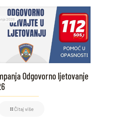
ipnja 2026.
panja Odgovorno ljetovanje
26
Čitaj više