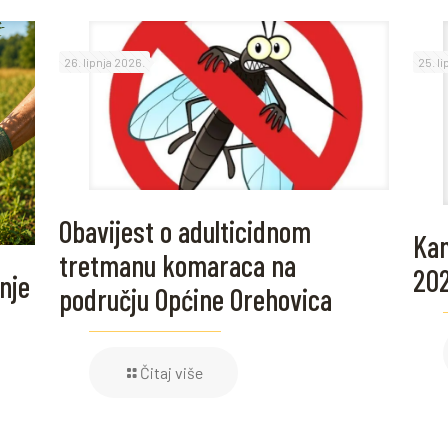
26. lipnja 2026.
25. l
Obavijest o adulticidnom
Kam
tretmanu komaraca na
20
nje
području Općine Orehovica
Čitaj više