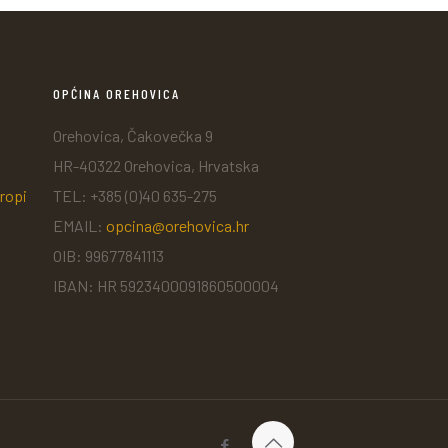
OPĆINA OREHOVICA
Orehovica, Čakovečka 9
HR-40322 Orehovica, Hrvatska
ropi
TEL: +385 (0)40 635-275
EMAIL:
opcina@orehovica.hr
OIB: 99677841113
IBAN: HR 5923400091860500004