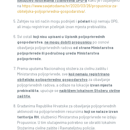
isključivo nositeljima i članovima OPG-a
kako je i objavljeno
na
https://www.savjetodavna.hr/2020/03/26/propusnica-za-
obiteljska-poljoprivredna-gospodarstva/
.
Zahtjev na isti način mogu podnijeti i
pčelari
koji nemaju OPG,
ali imaju registriran pčelinjak izvan mjesta prebivališta.
Svi ostali
koji nisu upisani u Upisnik poljoprivrednih
gospodarstva
,
ne mogu dobiti propusnicu
po osnovi
obavljanja poljoprivrednih radova
od strane Ministarstva
poljoprivrede ili područnog ureda Ministarstva
poljoprivrede.
Prema uputama Nacionalnog stožera za civilnu zaštitu i
Ministarstva poljoprivrede, sve
koji nemaju
registrirano
obiteljsko poljoprivredno gospodarstvo
za obavljanje
poljoprivrednih radova, a odlaze na lokacije
izvan mjesta
prebivališta
, upućuje se
najbližem lokalnom Stožeru civilne
zaštite
.
Građanima Republike Hrvatske za obavljanje poljoprivrednih
aktivnosti na poljoprivrednim resursima
koji se nalaze izvan
teritorija RH
, službenici Ministarstva poljoprivrede ne izdaju
Propusnice. U tim slučajevima potrebno se obratiti lokalnim
Stožerima civilne zaštite i Ravnateljstvu policije.