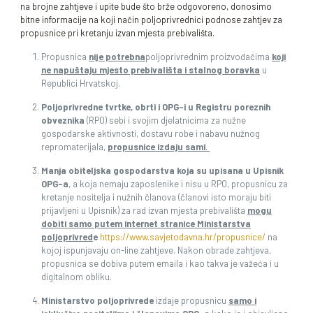
na brojne zahtjeve i upite bude što brže odgovoreno, donosimo
bitne informacije na koji način poljoprivrednici podnose zahtjev za
propusnice pri kretanju izvan mjesta prebivališta.
Propusnica
nije potrebna
poljoprivrednim proizvođačima
koji
ne napuštaju mjesto prebivališta
i stalnog boravka
u
Republici Hrvatskoj.
Poljoprivredne tvrtke, obrti i OPG-i u Registru poreznih
obveznika
(RPO) sebi i svojim djelatnicima za nužne
gospodarske aktivnosti, dostavu robe i nabavu nužnog
repromaterijala,
propusnice
izdaju sami
.
Manja obiteljska gospodarstva
koja su upisana u Upisnik
OPG-a
, a koja nemaju zaposlenike i nisu u RPO, propusnicu za
kretanje nositelja i nužnih članova (članovi isto moraju biti
prijavljeni u Upisnik) za rad izvan mjesta prebivališta
mogu
dobiti samo
putem
internet stranice Ministarstva
poljoprivred
e
https://www.savjetodavna.hr/propusnice/
na
kojoj ispunjavaju on-line zahtjeve. Nakon obrade zahtjeva,
propusnica se dobiva putem emaila i kao takva je važeća i u
digitalnom obliku.
Ministarstvo poljoprivrede
izdaje propusnicu
samo i