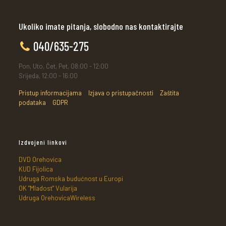
Ukoliko imate pitanja, slobodno nas kontaktirajte
040/635-275
Pon, Uto, Čet, Pet, 08:00 - 12:00
Srijeda, 12:00 - 16:00
Pristup informacijama
Izjava o pristupačnosti
Zaštita
podataka
GDPR
Izdvojeni linkovi
DVD Orehovica
KUD Fijolica
Udruga Romska budućnost u Europi
OK "Mladost" Vularija
Udruga OrehovicaWireless