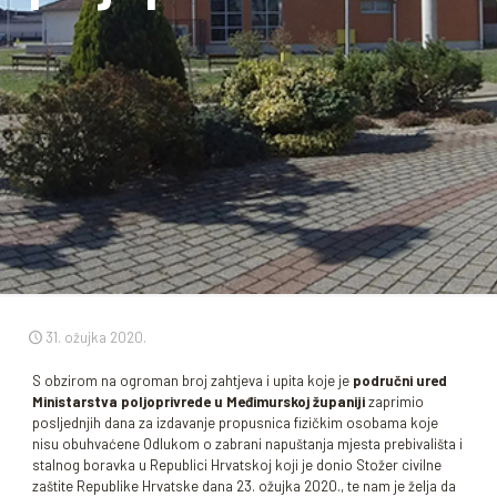
31. ožujka 2020.
S obzirom na ogroman broj zahtjeva i upita koje je
područni ured
Ministarstva poljoprivrede u Međimurskoj županiji
zaprimio
posljednjih dana za izdavanje propusnica fizičkim osobama koje
nisu obuhvaćene Odlukom o zabrani napuštanja mjesta prebivališta i
stalnog boravka u Republici Hrvatskoj koji je donio Stožer civilne
zaštite Republike Hrvatske dana 23. ožujka 2020., te nam je želja da