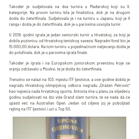
Također je sudjelovala na dva turnira u Mađarskoj koji su II.
kategorije. Na prvom turniru bila je finalistica, dok je na drugom
došla do četvrtfinala. Sudjelovala je i na turniru u Japanu, koji je II
ranga i došla je do četvrtfinala, dok je u parovima usvojila turnir.
U 2019. godini igrala je jedan seniorski turnir u Hrvatskoj, za koji je
dobila pozivnicu od Hrvatskog teniskog saveza. Nagradni fond bio je
15.000,00 dolara. Na tom turniru u pojedinačnom natjecanju došla je
do polufinala, dok je u parovima igrala finale.
Također je igrala i na Europskom juniorskom prvenstvu koje se
srpnju održavalo u Moskvi, te je došla do četvrtfinala.
Trenutno se nalazi na 103. mjestu ITF ljestvice, a ove godine dobila je
nagradu Hrvatskog olimpijskog odbora nagradu „Dražen Petrović“
kao najveća nada hrvatskog sporta. Antonia ima u planu za slijedeću
godinu sudjelovati na što više Grand slam turnira, te se nada da će
upasti već na Australian Open. Jedan od ciljeva joj je poboljšati
rejting na ITF ljestvici i ući u Top 50.