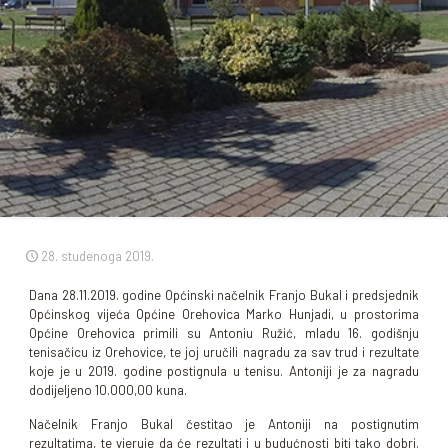
28. studenoga 2019.
Dana 28.11.2019. godine Općinski načelnik Franjo Bukal i predsjednik
Općinskog vijeća Općine Orehovica Marko Hunjadi, u prostorima
Općine Orehovica primili su Antoniu Ružić, mladu 16. godišnju
tenisačicu iz Orehovice, te joj uručili nagradu za sav trud i rezultate
koje je u 2019. godine postignula u tenisu. Antoniji je za nagradu
dodijeljeno 10.000,00 kuna.
Načelnik Franjo Bukal čestitao je Antoniji na postignutim
rezultatima, te vjeruje da će rezultati i u budućnosti biti tako dobri.