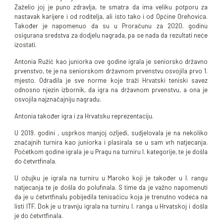
Zaželio joj je puno zdravlja, te smatra da ima veliku potporu za
nastavak karijere i od roditelja, ali isto tako i od Općine Orehovica.
Također je napomenuo da su u Proračunu za 2020. godinu
osigurana sredstva za dodjelu nagrada, pa se nada da rezultati neće
izostati.
Antonia Ružić kao juniorka ove godine igrala je seniorsko državno
prvenstvo, te je na seniorskom državnom prvenstvu osvojila prvo 1.
mjesto. Odradila je sve norme koje traži Hrvatski teniski savez
odnosno njezin izbornik, da igra na državnom prvenstvu, a ona je
osvojila najznačajniju nagradu.
Antonia također igra i za Hrvatsku reprezentaciju.
U 2019. godini , usprkos manjoj ozljedi, sudjelovala je na nekoliko
značajnih turnira kao juniorka i plasirala se u sam vrh natjecanja.
Početkom godine igrala je u Pragu na turniru I. kategorije, te je došla
do četvrtfinala.
U ožujku je igrala na turniru u Maroko koji je također u I. rangu
natjecanja te je došla do polufinala. S time da je važno napomenuti
da je u četvrtfinalu pobijedila tenisačicu koja je trenutno vodeća na
listi ITF. Dok je u travnju igrala na turniru I. ranga u Hrvatskoj i došla
je do četvrtfinala.