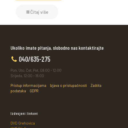
Čitaj više
Ukoliko imate pitanja, slobodno nas kontaktirajte
040/635-275
Pon, Uto, Čet, Pet, 08:00 - 12:00
Srijeda, 12:00 - 16:00
Pristup informacijama
Izjava o pristupačnosti
Zaštita
podataka
GDPR
Izdvojeni linkovi
DVD Orehovica