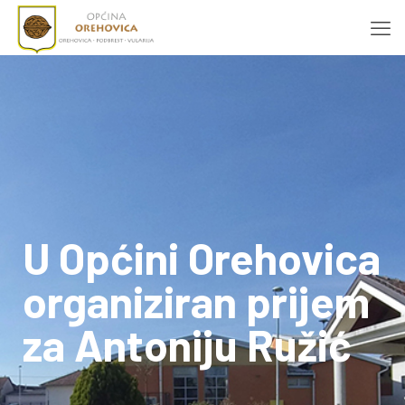
U Općini Orehovica
organiziran prijem
za Antoniju Ružić