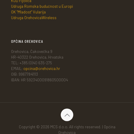
KUD Fijolica
Udruga Romska budućnost u Europi
OK "Mladost" Vularija
Udruga OrehovicaWireless
OPĆINA OREHOVICA
Orehovica, Čakovečka 9
HR-40322 Orehovica, Hrvatska
TEL: +385 (0)40 635-275
EMAIL:
opcina@orehovica.hr
OIB: 99677841113
IBAN: HR 5923400091860500004
Copyright © 2026 MCS d.o.o. All rights reserved. | Općina
Orehovica