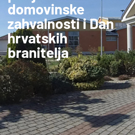
domovinske
zahvalnosti i Dan
hrvatskih
branitelja