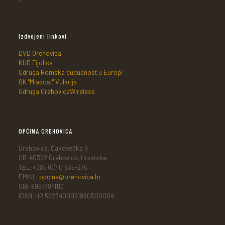
Izdvojeni linkovi
DVD Orehovica
KUD Fijolica
Udruga Romska budućnost u Europi
OK "Mladost" Vularija
Udruga OrehovicaWireless
OPĆINA OREHOVICA
Orehovica, Čakovečka 9
HR-40322 Orehovica, Hrvatska
TEL: +385 (0)40 635-275
EMAIL:
opcina@orehovica.hr
OIB: 99677841113
IBAN: HR 5923400091860500004