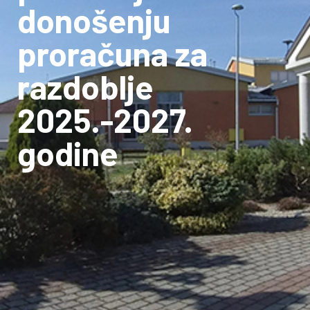
donošenju
proračuna za
razdoblje
2025.-2027.
godine