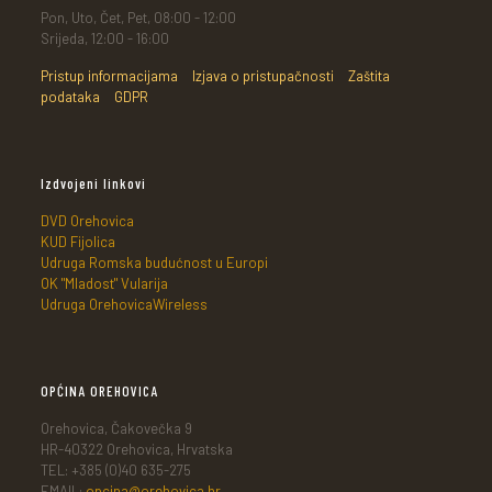
Pon, Uto, Čet, Pet, 08:00 - 12:00
Srijeda, 12:00 - 16:00
Pristup informacijama
Izjava o pristupačnosti
Zaštita
podataka
GDPR
Izdvojeni linkovi
DVD Orehovica
KUD Fijolica
Udruga Romska budućnost u Europi
OK "Mladost" Vularija
Udruga OrehovicaWireless
OPĆINA OREHOVICA
Orehovica, Čakovečka 9
HR-40322 Orehovica, Hrvatska
TEL: +385 (0)40 635-275
EMAIL:
opcina@orehovica.hr