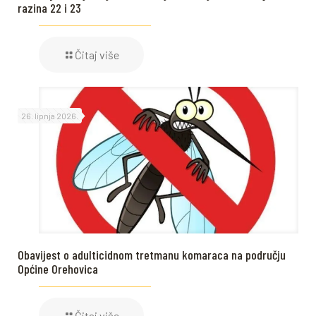
razina 22 i 23
Čitaj više
26. lipnja 2026.
Obavijest o adulticidnom tretmanu komaraca na području
Općine Orehovica
Čitaj više