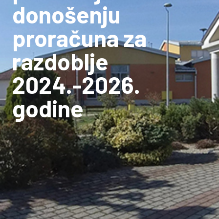
donošenju
proračuna za
razdoblje
2024.-2026.
godine