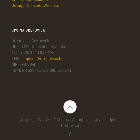
Udruga OrehovicaWireless
OPĆINA OREHOVICA
Orehovica, Čakovečka 9
HR-40322 Orehovica, Hrvatska
TEL: +385 (0)40 635-275
EMAIL:
opcina@orehovica.hr
OIB: 99677841113
IBAN: HR 5923400091860500004
Copyright © 2026 MCS d.o.o. All rights reserved. | Općina
Orehovica