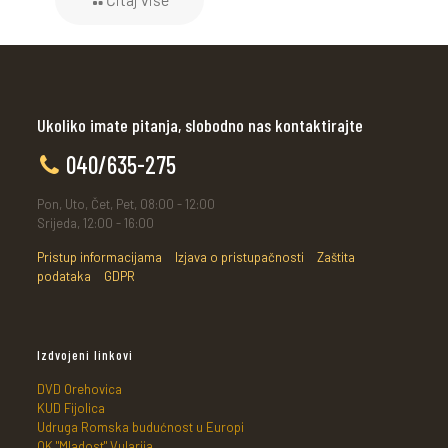
Ukoliko imate pitanja, slobodno nas kontaktirajte
040/635-275
Pon, Uto, Čet, Pet, 08:00 - 12:00
Srijeda, 12:00 - 16:00
Pristup informacijama
Izjava o pristupačnosti
Zaštita
podataka
GDPR
Izdvojeni linkovi
DVD Orehovica
KUD Fijolica
Udruga Romska budućnost u Europi
OK "Mladost" Vularija