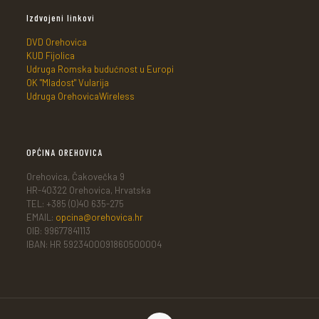
Izdvojeni linkovi
DVD Orehovica
KUD Fijolica
Udruga Romska budućnost u Europi
OK "Mladost" Vularija
Udruga OrehovicaWireless
OPĆINA OREHOVICA
Orehovica, Čakovečka 9
HR-40322 Orehovica, Hrvatska
TEL: +385 (0)40 635-275
EMAIL:
opcina@orehovica.hr
OIB: 99677841113
IBAN: HR 5923400091860500004