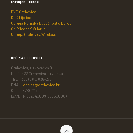
Izdvojeni linkovi
DVD Orehovica
KUD Fijolica
Udruga Romska budućnost u Europi
OK "Mladost" Vularija
Udruga OrehovicaWireless
OPĆINA OREHOVICA
Orehovica, Čakovečka 9
HR-40322 Orehovica, Hrvatska
TEL: +385 (0)40 635-275
EMAIL:
opcina@orehovica.hr
OIB: 99677841113
IBAN: HR 5923400091860500004