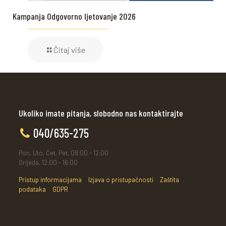
Kampanja Odgovorno ljetovanje 2026
Čitaj više
Ukoliko imate pitanja, slobodno nas kontaktirajte
040/635-275
Pon, Uto, Čet, Pet, 08:00 - 12:00
Srijeda, 12:00 - 16:00
Pristup informacijama
Izjava o pristupačnosti
Zaštita
podataka
GDPR