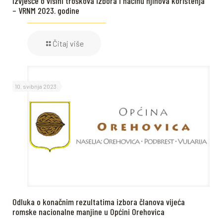
Izvješće o visini troškova izbora i načinu njihova korištenja
– VRNM 2023. godine
Čitaj više
10. svibnja 2023.
Odluka o konačnim rezultatima izbora članova vijeća
romske nacionalne manjine u Općini Orehovica