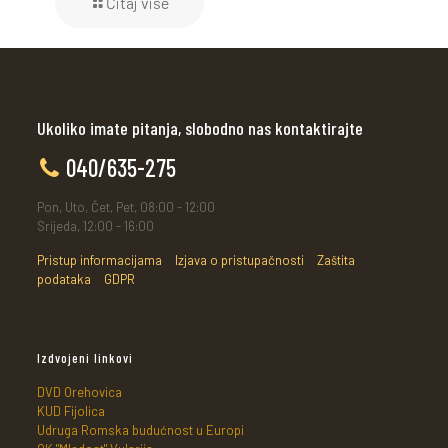
Čitaj više
Ukoliko imate pitanja, slobodno nas kontaktirajte
040/635-275
Pon, Uto, Čet, Pet, 08:00 - 12:00
Srijeda, 12:00 - 16:00
Pristup informacijama
Izjava o pristupačnosti
Zaštita
podataka
GDPR
Izdvojeni linkovi
DVD Orehovica
KUD Fijolica
Udruga Romska budućnost u Europi