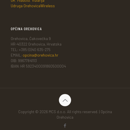
OK "Mladost" Vularija
Udruga OrehovicaWireless
OPĆINA OREHOVICA
Orehovica, Čakovečka 9
HR-40322 Orehovica, Hrvatska
TEL: +385 (0)40 635-275
EMAIL:
opcina@orehovica.hr
OIB: 99677841113
IBAN: HR 5923400091860500004
Copyright © 2026 MCS d.o.o. All rights reserved. | Općina
Orehovica