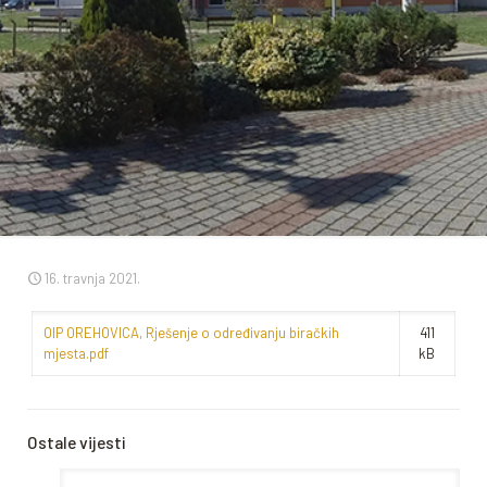
16. travnja 2021.
OIP OREHOVICA, Rješenje o određivanju biračkih
411
mjesta.pdf
kB
Ostale vijesti