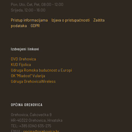
Pon, Uto, Čet, Pet, 08:00 - 12:00
Srijeda, 12:00 - 16:00
Pristup informacijama
Izjava o pristupačnosti
Zaštita
podataka
GDPR
Izdvojeni linkovi
DVD Orehovica
KUD Fijolica
Udruga Romska budućnost u Europi
OK "Mladost" Vularija
Udruga OrehovicaWireless
OPĆINA OREHOVICA
Orehovica, Čakovečka 9
HR-40322 Orehovica, Hrvatska
TEL: +385 (0)40 635-275
EMAIL:
opcina@orehovica.hr