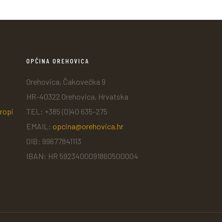
OPĆINA OREHOVICA
Orehovica, Čakovečka 9
HR-40322 Orehovica, Hrvatska
ropi
TEL: +385 (0)40 635-275
EMAIL:
opcina@orehovica.hr
OIB: 99677841113
IBAN: HR 5923400091860500004