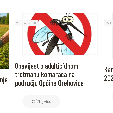
26. lipnja 2026.
25. l
Obavijest o adulticidnom
Kam
tretmanu komaraca na
20
nje
području Općine Orehovica
Čitaj više