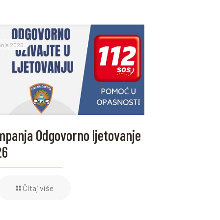
ipnja 2026.
panja Odgovorno ljetovanje
26
Čitaj više