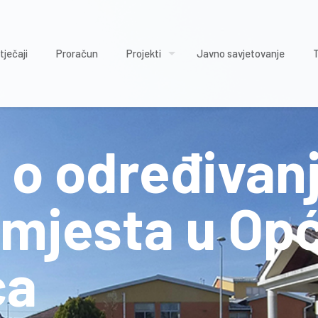
tječaji
Proračun
Projekti
Javno savjetovanje
 o određivan
 mjesta u Opć
ca