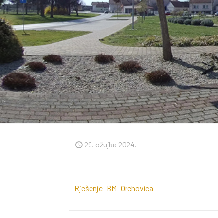
29. ožujka 2024.
Rješenje_BM_Orehovica