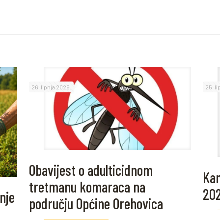
26. lipnja 2026.
25. l
Obavijest o adulticidnom
Kam
tretmanu komaraca na
20
nje
području Općine Orehovica