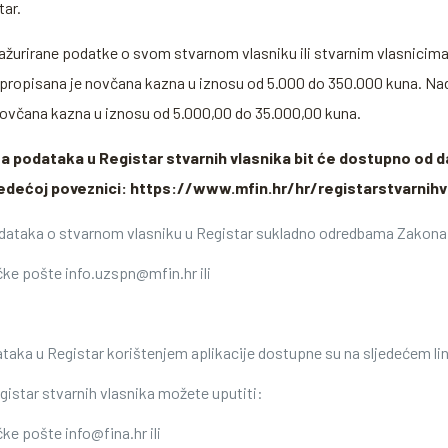
ar.
 ažurirane podatke o svom stvarnom vlasniku ili stvarnim vlasnicima
propisana je novčana kazna u iznosu od 5.000 do 350.000 kuna. Nada
novčana kazna u iznosu od 5.000,00 do 35.000,00 kuna.
sa podataka u Registar stvarnih vlasnika bit će dostupno od da
ljedećoj poveznici: https://www.mfin.hr/hr/registarstvarnihv
odataka o stvarnom vlasniku u Registar sukladno odredbama Zakona i
ke pošte info.uzspn@mfin.hr ili
ataka u Registar korištenjem aplikacije dostupne su na sljedećem li
gistar stvarnih vlasnika možete uputiti:
e pošte info@fina.hr ili