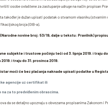
izvršiti osobe ovlaštene za zastupanje udruge na način propisan Pra
ta također je dužan upisati podatak o stvarnom vlasniku (stvarnim vl
fikacijskog broja (OIB-a).
(Narodne novine broj: 53/19, dalje u tekstu: Pravilnik) propis
e subjekte i trustove počinju teći od 3. lipnja 2019. i traju do
 2019. i traju do 31. prosinca 2019.
istar moći će bez plaćanja naknade upisati podatke u Regista
e agencije uz certifikat ili
e na za to predviđenim obrascima.
stova da se detaljno upoznaju s obvezama propisanima Zakonom i Pr