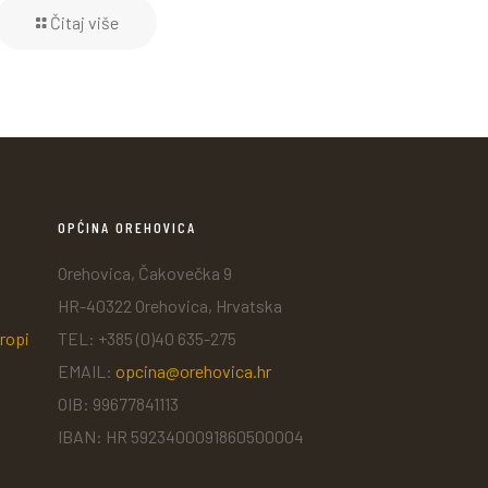
Čitaj više
OPĆINA OREHOVICA
Orehovica, Čakovečka 9
HR-40322 Orehovica, Hrvatska
ropi
TEL: +385 (0)40 635-275
EMAIL:
opcina@orehovica.hr
OIB: 99677841113
IBAN: HR 5923400091860500004