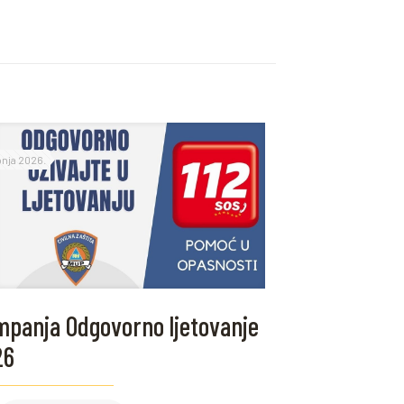
ipnja 2026.
panja Odgovorno ljetovanje
26