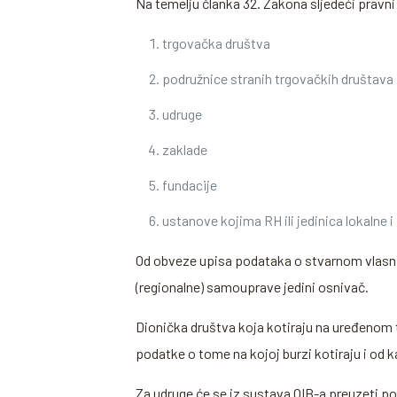
Na temelju članka 32. Zakona sljedeći pravni
trgovačka društva
podružnice stranih trgovačkih društava
udruge
zaklade
fundacije
ustanove kojima RH ili jedinica lokalne 
Od obveze upisa podataka o stvarnom vlasniku
(regionalne) samouprave jedini osnivač.
Dionička društva koja kotiraju na uređenom 
podatke o tome na kojoj burzi kotiraju i od ka
Za udruge će se iz sustava OIB-a preuzeti 