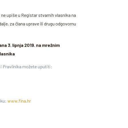
 ne upiše u Registar stvarnih vlasnika na
lje, za člana uprave ili drugu odgovornu
na 3. lipnja 2019. na mrežnim
lasnika
 Pravilnika možete uputiti:
nku:
www.fina.hr