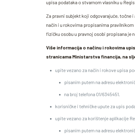
upisa podataka o stvarnom vlasniku u Regist
Za pravni subjekt koji odgovarajuće, točne i
način i u rokovima propisanima pravilnikom 
fizičku osobu u pravnoj osobi propisana je 
Više informacija o načinu i rokovima upi
stranicama Ministarstva financija, na s
upite vezano za način i rokove upisa p
pisanim putem na adresu elektronič
na broj telefona 01/6345451.
korisničke i tehničke upute za upis pod
upite vezano za korištenje aplikacije Re
pisanim putem na adresu elektroničk