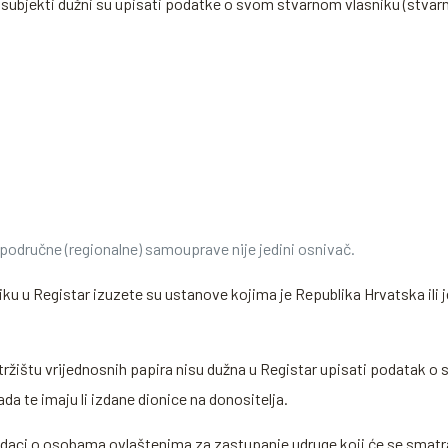
 subjekti dužni su upisati podatke o svom stvarnom vlasniku (stvar
i područne (regionalne) samouprave nije jedini osnivač.
 u Registar izuzete su ustanove kojima je Republika Hrvatska ili j
tržištu vrijednosnih papira nisu dužna u Registar upisati podatak 
da te imaju li izdane dionice na donositelja.
podaci o osobama ovlaštenima za zastupanje udruge koji će se smatr