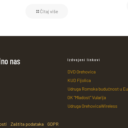
Čitaj više
dno nas
Izdvojeni linkovi
DVD Orehovica
KUD Fijolica
Udruga Romska budućnost u Eu
OK "Mladost" Vularija
Udruga OrehovicaWireless
osti
Zaštita podataka
GDPR