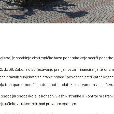
Registar) je središnja elektronička baza podataka koja sadrži podatke
. do 36. Zakona o sprječavanju pranja novca i financiranja terorizma 
be pravnih subjekata za pranje novca i povezana predikatna kaznena 
anja transparentnosti i dostupnosti podataka o stvarnom vlasništvu
ba (ili osobe) koja je konačni vlasnik stranke ili kontrolira stranku 
ajnju učinkovitu kontrolu nad pravnom osobom.