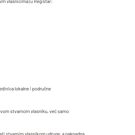
nim vlasnicima) u Registar:
edinica lokalne i područne
o svom stvarnom vlasniku, već samo
ati stvarnim vlasnikom udruge, a naknadna