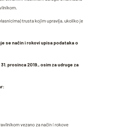
vilnikom.
asnicima) trusta kojim upravlja, ukoliko je
uje se način i rokovi upisa podataka o
 31. prosinca 2019., osim za udruge za
r:
avilnikom vezano za način i rokove