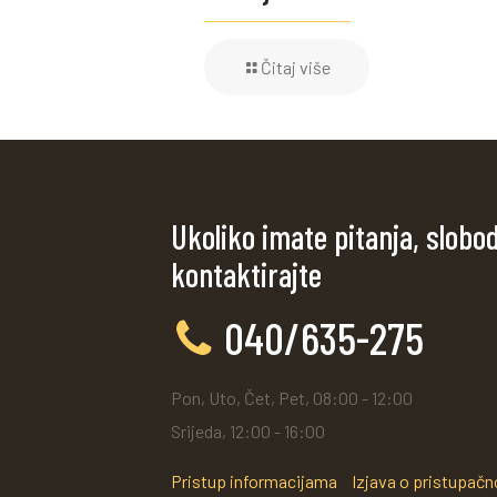
Čitaj više
Ukoliko imate pitanja, slobo
kontaktirajte
040/635-275
Pon, Uto, Čet, Pet, 08:00 - 12:00
Srijeda, 12:00 - 16:00
Pristup informacijama
Izjava o pristupačn