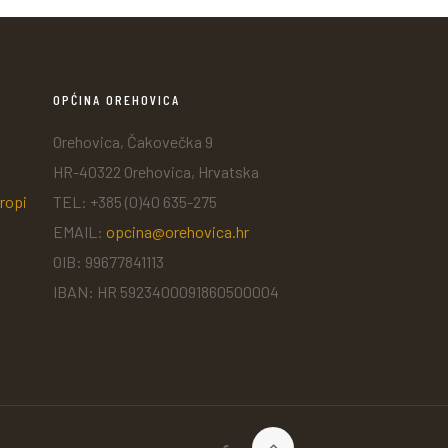
OPĆINA OREHOVICA
Orehovica, Čakovečka 9
HR-40322 Orehovica, Hrvatska
ropi
TEL: +385 (0)40 635-275
EMAIL:
opcina@orehovica.hr
OIB: 99677841113
IBAN: HR 5923400091860500004