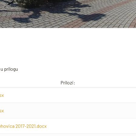
u prilogu
Prilozi:
sx
sx
rehovica 2017-2021.docx