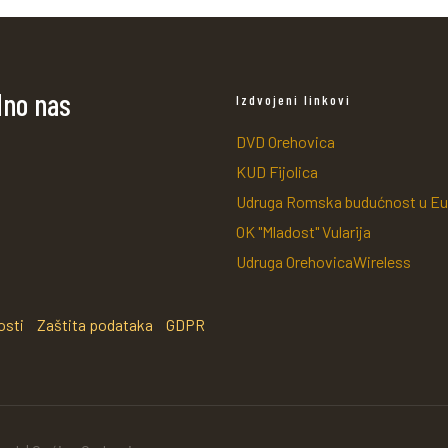
dno nas
Izdvojeni linkovi
DVD Orehovica
KUD Fijolica
Udruga Romska budućnost u Eu
OK "Mladost" Vularija
Udruga OrehovicaWireless
osti
Zaštita podataka
GDPR