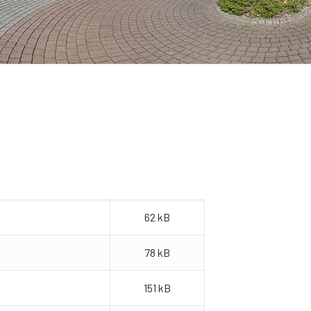
62 kB
78 kB
151 kB