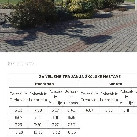
6. lipnja 2013.
ZA VRIJEME TRAJANJA ŠKOLSKE NASTAVE
Radni dan
Subota
Polazak
Dolazak
Polazak
Polazak iz
Polazak iz
Polazak iz
Polazak iz
iz
u
iz
Orehovice
Podbresta
Orehovice
Podbresta
Vularije
Čakovec
Vularije
5:03
4:50
5:07
5:40
6:07
5:55
6:11
6:07
5:55
6:11
6:35
7:23
7:20
7:27
7:50
10:28
10:25
10:32
10:55