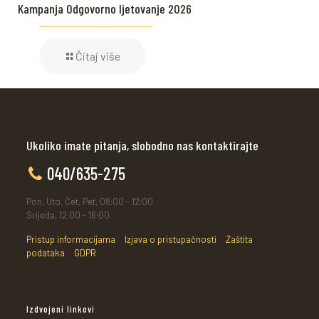
Kampanja Odgovorno ljetovanje 2026
Čitaj više
Ukoliko imate pitanja, slobodno nas kontaktirajte
040/635-275
Pon, Uto, Čet, Pet, 08:00 - 12:00
Srijeda, 12:00 - 16:00
Pristup informacijama
Izjava o pristupačnosti
Zaštita
podataka
GDPR
Izdvojeni linkovi