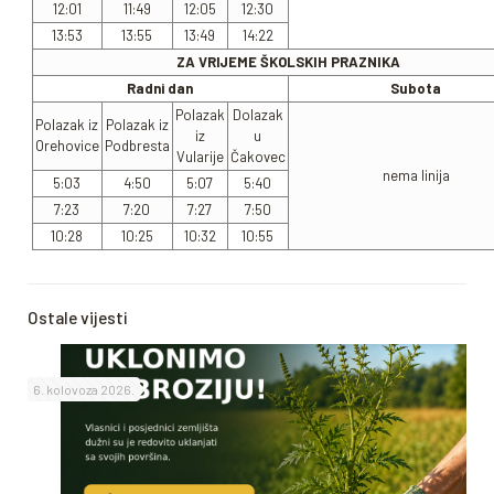
12:01
11:49
12:05
12:30
13:53
13:55
13:49
14:22
ZA VRIJEME ŠKOLSKIH PRAZNIKA
Radni dan
Subota
Polazak
Dolazak
Polazak iz
Polazak iz
iz
u
Orehovice
Podbresta
Vularije
Čakovec
nema linija
5:03
4:50
5:07
5:40
7:23
7:20
7:27
7:50
10:28
10:25
10:32
10:55
Ostale vijesti
6. kolovoza 2026.