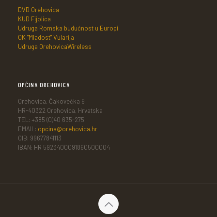
DVD Orehovica
KUD Fijolica
Udruga Romska budućnost u Europi
OK "Mladost" Vularija
Udruga OrehovicaWireless
OPĆINA OREHOVICA
Orehovica, Čakovečka 9
HR-40322 Orehovica, Hrvatska
TEL: +385 (0)40 635-275
EMAIL:
opcina@orehovica.hr
OIB: 99677841113
IBAN: HR 5923400091860500004