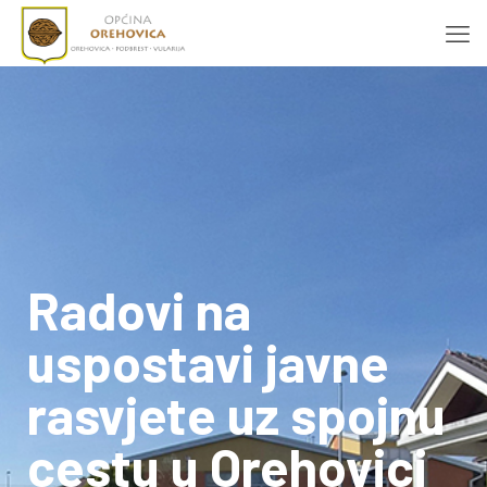
Radovi na
uspostavi javne
rasvjete uz spojnu
cestu u Orehovici