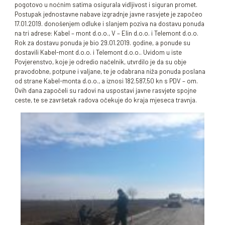
pogotovo u noćnim satima osigurala vidljivost i siguran promet.
Postupak jednostavne nabave izgradnje javne rasvjete je započeo
17.01.2019. donošenjem odluke i slanjem poziva na dostavu ponuda
na tri adrese: Kabel – mont d.o.o., V – Elin d.o.o. i Telemont d.o.o.
Rok za dostavu ponuda je bio 29.01.2019. godine, a ponude su
dostavili Kabel-mont d.o.o. i Telemont d.o.o.. Uvidom u iste
Povjerenstvo, koje je odredio načelnik, utvrdilo je da su obje
pravodobne, potpune i valjane, te je odabrana niža ponuda poslana
od strane Kabel-monta d.o.o., a iznosi 182.587,50 kn s PDV – om.
Ovih dana započeli su radovi na uspostavi javne rasvjete spojne
ceste, te se završetak radova očekuje do kraja mjeseca travnja.