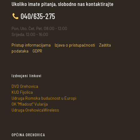
Ukoliko imate pitanja, slobodno nas kontaktirajte
040/635-275
Pon, Uto, Čet, Pet, 08:00 - 12:00
Srijeda, 12:00 - 16:00
Pristup informacijama
Izjava o pristupačnosti
Zaštita
podataka
GDPR
Izdvojeni linkovi
DVD Orehovica
KUD Fijolica
Udruga Romska budućnost u Europi
OK "Mladost" Vularija
Udruga OrehovicaWireless
OPĆINA OREHOVICA