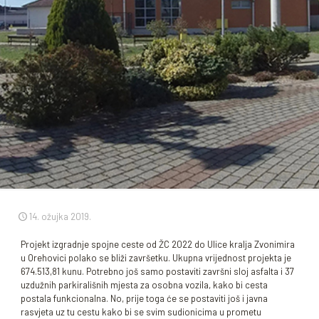
14. ožujka 2019.
Projekt izgradnje spojne ceste od ŽC 2022 do Ulice kralja Zvonimira
u Orehovici polako se bliži završetku. Ukupna vrijednost projekta je
674.513,81 kunu. Potrebno još samo postaviti završni sloj asfalta i 37
uzdužnih parkirališnih mjesta za osobna vozila, kako bi cesta
postala funkcionalna. No, prije toga će se postaviti još i javna
rasvjeta uz tu cestu kako bi se svim sudionicima u prometu