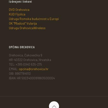
Izdvojeni linkovi
DVD Orehovica
KUD Fijolica
Udruga Romska budućnost u Europi
OK "Mladost" Vularija
Udruga OrehovicaWireless
OPĆINA OREHOVICA
Orehovica, Čakovečka 9
HR-40322 Orehovica, Hrvatska
TEL: +385 (0)40 635-275
EMAIL:
opcina@orehovica.hr
OIB: 99677841113
IBAN: HR 5923400091860500004