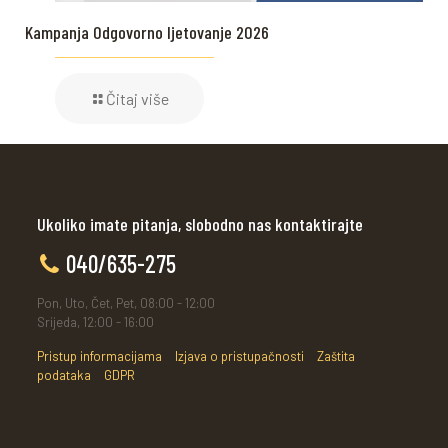
Kampanja Odgovorno ljetovanje 2026
Čitaj više
Ukoliko imate pitanja, slobodno nas kontaktirajte
040/635-275
Pon, Uto, Čet, Pet, 08:00 - 12:00
Srijeda, 12:00 - 16:00
Pristup informacijama
Izjava o pristupačnosti
Zaštita
podataka
GDPR