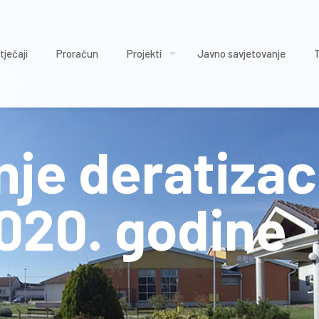
tječaji
Proračun
Projekti
Javno savjetovanje
je deratizaci
020. godine