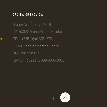
OPĆINA OREHOVICA
Orehovica, Čakovečka 9
HR-40322 Orehovica, Hrvatska
ropi
TEL: +385 (0)40 635-275
EMAIL:
opcina@orehovica.hr
OIB: 99677841113
IBAN: HR 5923400091860500004