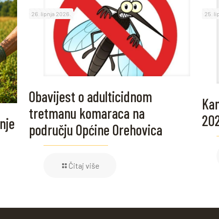
26. lipnja 2026.
25. l
Obavijest o adulticidnom
Kam
tretmanu komaraca na
20
nje
području Općine Orehovica
Čitaj više