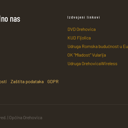
dno nas
Izdvojeni linkovi
DVD Orehovica
KUD Fijolica
Udruga Romska budućnost u Eu
OK "Mladost" Vularija
Udruga OrehovicaWireless
osti
Zaštita podataka
GDPR
ved. | Općina Orehovica