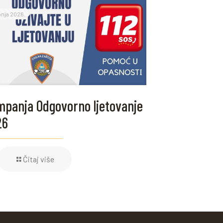
ipnja 2026.
panja Odgovorno ljetovanje
26
Čitaj više