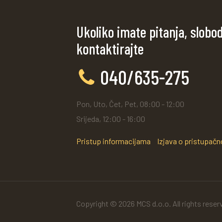
Ukoliko imate pitanja, slobo
kontaktirajte
040/635-275
Pon, Uto, Čet, Pet, 08:00 - 12:00
Srijeda, 12:00 - 16:00
Pristup informacijama
Izjava o pristupačn
Copyright © 2026 MCS d.o.o. All rights reser