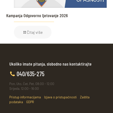
Kampanja Odgovorno ljetovanje 2026
Čitaj više
Ukoliko imate pitanja, slobodno nas kontaktirajte
040/635-275
Pon, Uto, Čet, Pet, 08:00 - 12:00
Srijeda, 12:00 - 16:00
Pristup informacijama
Izjava o pristupačnosti
Zaštita
podataka
GDPR