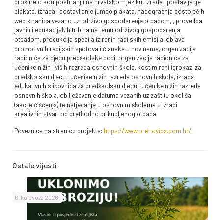
brošure o kompostiranju na hrvatskom jeziku, izrada i postavljanje
plakata, izrada i postavljanje jumbo plakata, nadogradnja postojećih
web stranica vezano uz održivo gospodarenje otpadom, , provedba
javnih i edukacijskih tribina na temu održivog gospodarenja
otpadom, produkcija specijaliziranih radijskih emisija, objava
promotivnih radijskih spotova i članaka u novinama, organizacija
radionica za djecu predškolske dobi, organizacija radionica za
učenike nižih i viših razreda osnovnih škola, kostimirani igrokazi za
predškolsku djecu i učenike nižih razreda osnovnih škola, izrada
edukativnih slikovnica za predškolsku djecu i učenike nižih razreda
osnovnih škola, obilježavanje datuma vezanih uz zaštitu okoliša
(akcije čišćenja) te natjecanje u osnovnim školama u izradi
kreativnih stvari od prethodno prikupljenog otpada.
Poveznica na stranicu projekta:
https://www.orehovica.com.hr/
Ostale vijesti
6. kolovoza 2026.