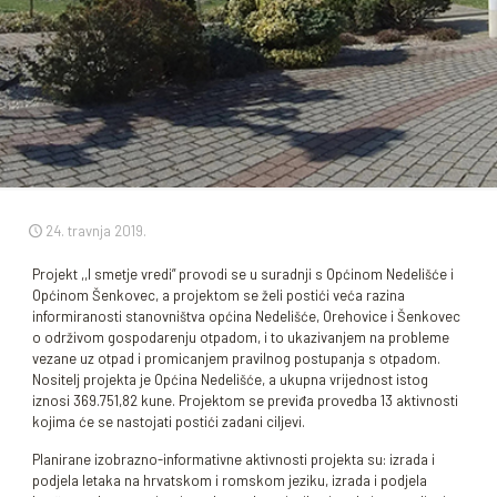
24. travnja 2019.
Projekt ,,I smetje vredi” provodi se u suradnji s Općinom Nedelišće i
Općinom Šenkovec, a projektom se želi postići veća razina
informiranosti stanovništva općina Nedelišće, Orehovice i Šenkovec
o održivom gospodarenju otpadom, i to ukazivanjem na probleme
vezane uz otpad i promicanjem pravilnog postupanja s otpadom.
Nositelj projekta je Općina Nedelišće, a ukupna vrijednost istog
iznosi 369.751,82 kune. Projektom se previđa provedba 13 aktivnosti
kojima će se nastojati postići zadani ciljevi.
Planirane izobrazno-informativne aktivnosti projekta su: izrada i
podjela letaka na hrvatskom i romskom jeziku, izrada i podjela