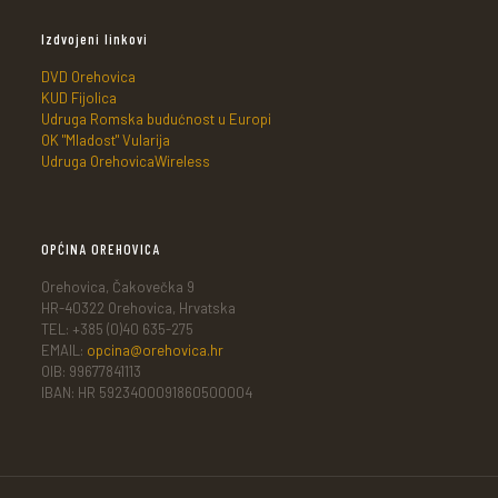
Izdvojeni linkovi
DVD Orehovica
KUD Fijolica
Udruga Romska budućnost u Europi
OK "Mladost" Vularija
Udruga OrehovicaWireless
OPĆINA OREHOVICA
Orehovica, Čakovečka 9
HR-40322 Orehovica, Hrvatska
TEL: +385 (0)40 635-275
EMAIL:
opcina@orehovica.hr
OIB: 99677841113
IBAN: HR 5923400091860500004