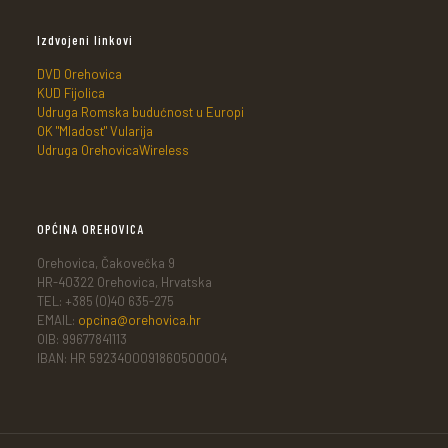
Izdvojeni linkovi
DVD Orehovica
KUD Fijolica
Udruga Romska budućnost u Europi
OK "Mladost" Vularija
Udruga OrehovicaWireless
OPĆINA OREHOVICA
Orehovica, Čakovečka 9
HR-40322 Orehovica, Hrvatska
TEL: +385 (0)40 635-275
EMAIL:
opcina@orehovica.hr
OIB: 99677841113
IBAN: HR 5923400091860500004