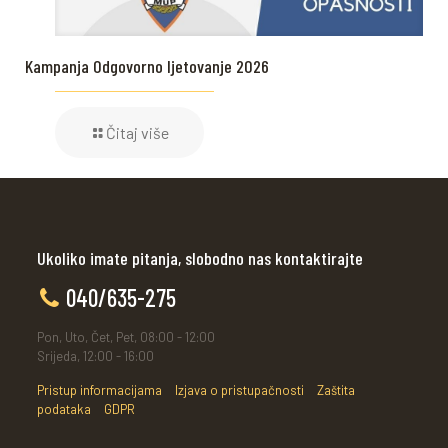
Kampanja Odgovorno ljetovanje 2026
Čitaj više
Ukoliko imate pitanja, slobodno nas kontaktirajte
040/635-275
Pon, Uto, Čet, Pet, 08:00 - 12:00
Srijeda, 12:00 - 16:00
Pristup informacijama
Izjava o pristupačnosti
Zaštita
podataka
GDPR