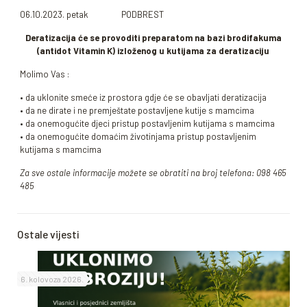
06.10.2023. petak PODBREST
Deratizacija će se provoditi preparatom na bazi brodifakuma
(antidot Vitamin K) izloženog u kutijama za deratizaciju
Molimo Vas :
• da uklonite smeće iz prostora gdje će se obavljati deratizacija
• da ne dirate i ne premještate postavljene kutije s mamcima
• da onemogućite djeci pristup postavljenim kutijama s mamcima
• da onemogućite domaćim životinjama pristup postavljenim
kutijama s mamcima
Za sve ostale informacije možete se obratiti na broj telefona: 098 465
485
Ostale vijesti
6. kolovoza 2026.