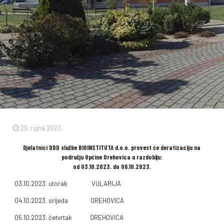
29. rujna 2023.
Djelatnici DDD službe BIOINSTITUTA d.o.o. provest će deratizaciju na
području Općine Orehovica u razdoblju:
od 03.10.2023. do 06.10.2023.
03.10.2023. utorak VULARIJA
04.10.2023. srijeda OREHOVICA
05.10.2023. četvrtak OREHOVICA