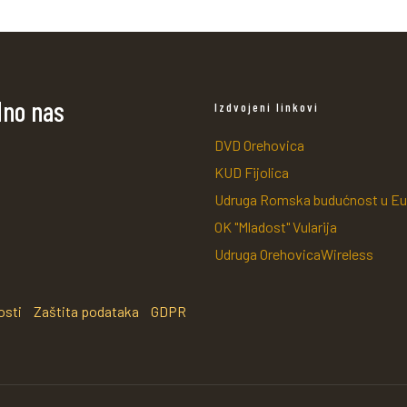
dno nas
Izdvojeni linkovi
DVD Orehovica
KUD Fijolica
Udruga Romska budućnost u Eu
OK "Mladost" Vularija
Udruga OrehovicaWireless
osti
Zaštita podataka
GDPR