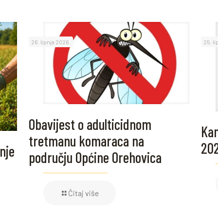
26. lipnja 2026.
25. l
Obavijest o adulticidnom
Kam
tretmanu komaraca na
20
nje
području Općine Orehovica
Čitaj više