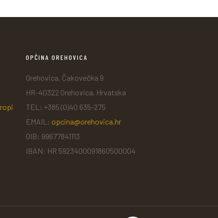
OPĆINA OREHOVICA
Orehovica, Čakovečka 9
HR-40322 Orehovica, Hrvatska
ropi
TEL: +385 (0)40 635-275
EMAIL:
opcina@orehovica.hr
OIB: 99677841113
IBAN: HR 5923400091860500004