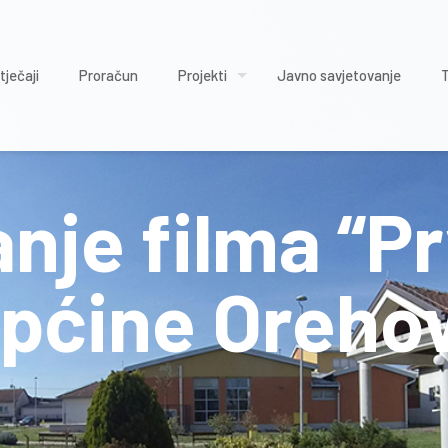
tječaji
Proračun
Projekti
Javno savjetovanje
anje filma “P
pćine Orehov