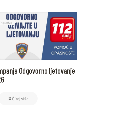
ipnja 2026.
panja Odgovorno ljetovanje
26
Čitaj više