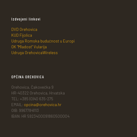
Izdvojeni linkovi
DVD Orehovica
KUD Fijolica
Udruga Romska budućnost u Europi
OK "Mladost" Vularija
Udruga OrehovicaWireless
OPĆINA OREHOVICA
Orehovica, Čakovečka 9
HR-40322 Orehovica, Hrvatska
TEL: +385 (0)40 635-275
EMAIL:
opcina@orehovica.hr
OIB: 99677841113
IBAN: HR 5923400091860500004