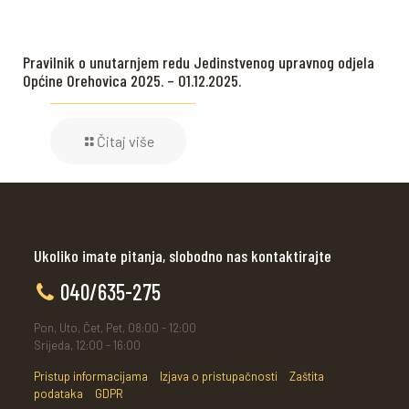
Pravilnik o unutarnjem redu Jedinstvenog upravnog odjela
Općine Orehovica 2025. – 01.12.2025.
Čitaj više
Ukoliko imate pitanja, slobodno nas kontaktirajte
040/635-275
Pon, Uto, Čet, Pet, 08:00 - 12:00
Srijeda, 12:00 - 16:00
Pristup informacijama
Izjava o pristupačnosti
Zaštita
podataka
GDPR