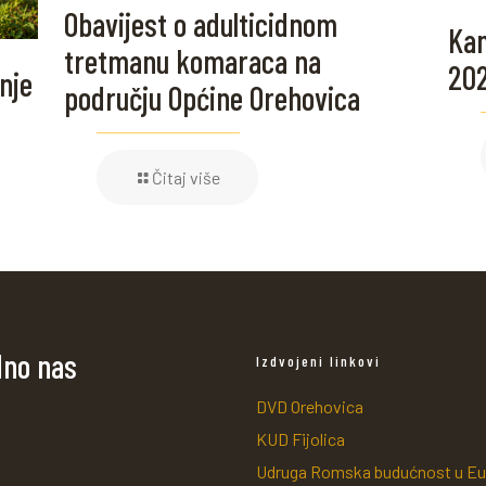
Obavijest o adulticidnom
Kam
tretmanu komaraca na
20
nje
području Općine Orehovica
Čitaj više
dno nas
Izdvojeni linkovi
DVD Orehovica
KUD Fijolica
Udruga Romska budućnost u Eu