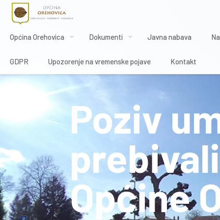
Općina Orehovica
Dokumenti
Javna nabava
Na
GDPR
Upozorenje na vremenske pojave
Kontakt
Poziv um
prebival
Općine 