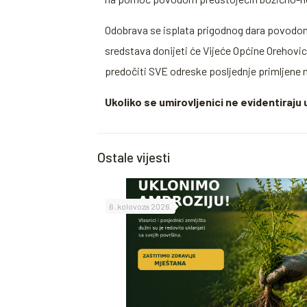
Odobrava se isplata prigodnog dara povodom 
sredstava donijeti će Vijeće Općine Orehovic
predočiti SVE odreske posljednje primljene m
Ukoliko se umirovljenici ne evidentiraj
Ostale vijesti
6. kolovoza 2026.