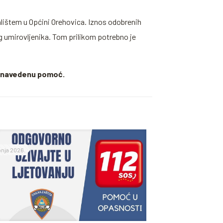
lištem u Općini Orehovica. Iznos odobrenih
g umirovljenika. Tom prilikom potrebno je
na navedenu pomoć.
ipnja 2026.