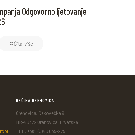
panja Odgovorno ljetovanje
26
Čitaj više
OPĆINA OREHOVICA
Orehovica, Čakovečka 9
HR-40322 Orehovica, Hrvatska
ropi
TEL: +385 (0)40 635-275