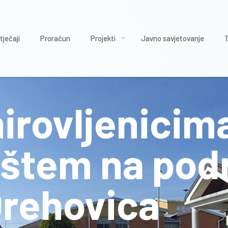
tječaji
Proračun
Projekti
Javno savjetovanje
irovljenicim
ištem na pod
Orehovica