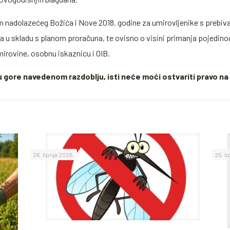
nadolazećeg Božića i Nove 2018. godine za umirovljenike s prebiva
a u skladu s planom proračuna, te ovisno o visini primanja pojedino
irovine, osobnu iskaznicu i OIB.
u u gore navedenom razdoblju, isti neće moći ostvariti pravo 
26. lipnja 2026.
25. l