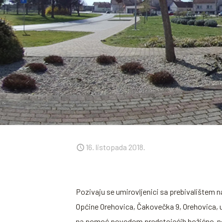
16. listopada 2018.
Pozivaju se umirovljenici sa prebivalištem 
Općine Orehovica, Čakovečka 9, Orehovica, u v
na pomoć povodom predstojećih božićno-no