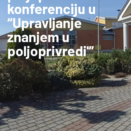
konferenciju u
“Upravljanje
znanjem u
poljoprivredi'”