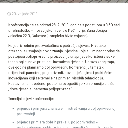
20. veljače 2019.
Konferencija će se održati 28. 2. 2019. godine s početkom u 9.30 sati
u Tehnološko – inovacijskom centru Međimurje, Bana Josipa
Jelačića 22 B, Čakovec (kompleks bivše vojarne).
Poljoprivrednim proizvođačima s područja sjevera Hrvatske
otežano je usvajanje novih znanja i vještina koje su im neophodne da
postojeću poljoprivrednu proizvodnju unaprijede koristeći visoke
tehnologije, nove pristupe i inovativna rješenja. Upravo zbog toga,
ove godine planiramo poljoprivrednu konferenciju tematski
orijentirati pametnoj poljoprivredi, novim rješenjima i praktičnim
inovacijama koji se temelje na primjeni visokih tehnologija.
Nastavno na navedeno, podtema ovogodišnje konferencije biti će
„Nova rješenja- pametna poljoprivreda“.
Temeljni ciljevi konferencije:
prijenos i primjena znanstvenih istraživanja u poljoprivrednoj
proizvodnji
prijenos primjera dobrih praksi u poljoprivredno –
prehrambenom sektoru iz ostalih zemalja članica Europske