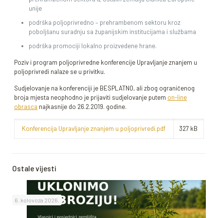
unije
podrška poljoprivredno – prehrambenom sektoru kroz
poboljšanu suradnju sa županijskim institucijama i službama
podrška promociji lokalno proizvedene hrane.
Poziv i program poljoprivredne konferencije Upravljanje znanjem u
poljoprivredi nalaze se u privitku.
Sudjelovanje na konferenciji je BESPLATNO, ali zbog ograničenog
broja mjesta neophodno je prijaviti sudjelovanje putem
on-line
obrasca
najkasnije do 26.2.2019. godine.
Konferencija Upravljanje znanjem u poljoprivredi.pdf
327 kB
Ostale vijesti
6. kolovoza 2026.