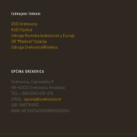
Izdvojeni linkovi
DVD Orehovica
KUD Fijolica
Udruga Romska budućnost u Europi
OK "Mladost" Vularija
Udruga OrehovicaWireless
OPĆINA OREHOVICA
Orehovica, Čakovečka 9
HR-40322 Orehovica, Hrvatska
TEL: +385 (0)40 635-275
EMAIL:
opcina@orehovica.hr
OIB: 99677841113
IBAN: HR 5923400091860500004