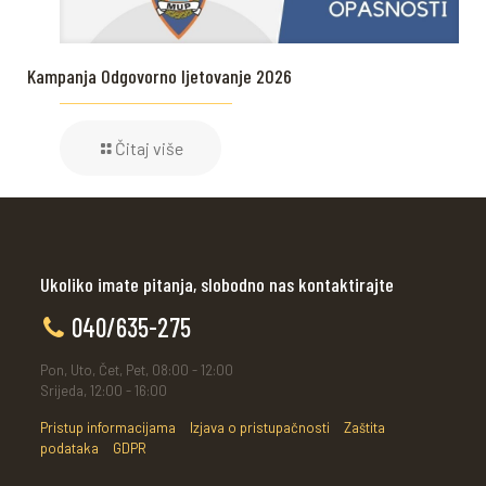
Kampanja Odgovorno ljetovanje 2026
Čitaj više
Ukoliko imate pitanja, slobodno nas kontaktirajte
040/635-275
Pon, Uto, Čet, Pet, 08:00 - 12:00
Srijeda, 12:00 - 16:00
Pristup informacijama
Izjava o pristupačnosti
Zaštita
podataka
GDPR