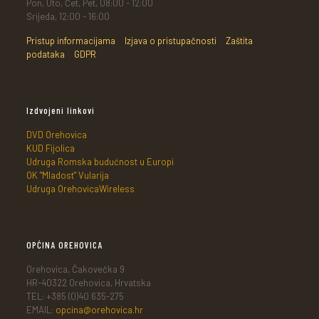
Pon, Uto, Čet, Pet, 08:00 - 12:00
Srijeda, 12:00 - 16:00
Pristup informacijama
Izjava o pristupačnosti
Zaštita
podataka
GDPR
Izdvojeni linkovi
DVD Orehovica
KUD Fijolica
Udruga Romska budućnost u Europi
OK "Mladost" Vularija
Udruga OrehovicaWireless
OPĆINA OREHOVICA
Orehovica, Čakovečka 9
HR-40322 Orehovica, Hrvatska
TEL: +385 (0)40 635-275
EMAIL:
opcina@orehovica.hr