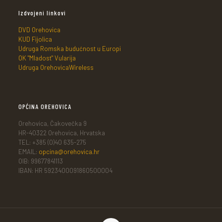
Izdvojeni linkovi
DVD Orehovica
KUD Fijolica
Udruga Romska budućnost u Europi
OK "Mladost" Vularija
Udruga OrehovicaWireless
OPĆINA OREHOVICA
Orehovica, Čakovečka 9
HR-40322 Orehovica, Hrvatska
TEL: +385 (0)40 635-275
EMAIL:
opcina@orehovica.hr
OIB: 99677841113
IBAN: HR 5923400091860500004