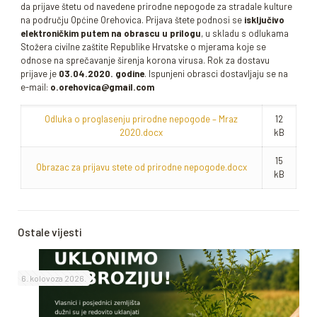
da prijave štetu od navedene prirodne nepogode za stradale kulture
na području Općine Orehovica. Prijava štete podnosi se
isključivo
elektroničkim putem na obrascu u prilogu
, u skladu s odlukama
Stožera civilne zaštite Republike Hrvatske o mjerama koje se
odnose na sprečavanje širenja korona virusa. Rok za dostavu
prijave je
03.04.2020. godine
. Ispunjeni obrasci dostavljaju se na
e-mail:
o.orehovica@gmail.com
Odluka o proglasenju prirodne nepogode – Mraz
12
2020.docx
kB
15
Obrazac za prijavu stete od prirodne nepogode.docx
kB
Ostale vijesti
6. kolovoza 2026.