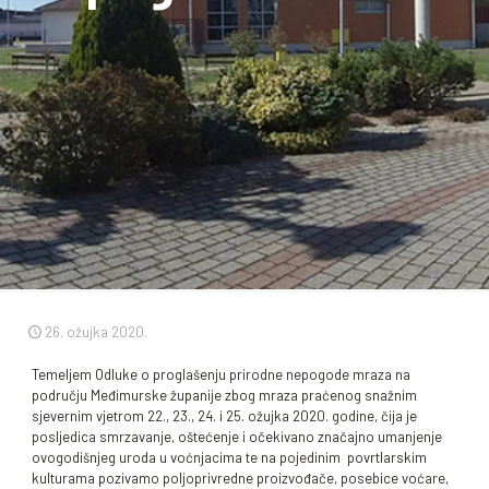
26. ožujka 2020.
Temeljem Odluke o proglašenju prirodne nepogode mraza na
području Međimurske županije zbog mraza praćenog snažnim
sjevernim vjetrom 22., 23., 24. i 25. ožujka 2020. godine, čija je
posljedica smrzavanje, oštećenje i očekivano značajno umanjenje
ovogodišnjeg uroda u voćnjacima te na pojedinim povrtlarskim
kulturama pozivamo poljoprivredne proizvođače, posebice voćare,