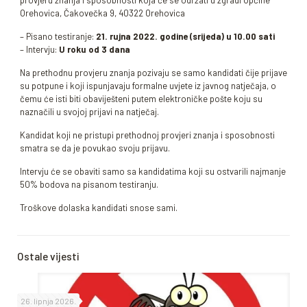
provjeru znanja i sposobnosti koja će se održati u zgradi Općine
Orehovica, Čakovečka 9, 40322 Orehovica
– Pisano testiranje:
21. rujna 2022. godine (srijeda) u 10.00 sati
– Intervju:
U roku od 3 dana
Na prethodnu provjeru znanja pozivaju se samo kandidati čije prijave
su potpune i koji ispunjavaju formalne uvjete iz javnog natječaja, o
čemu će isti biti obaviješteni putem elektroničke pošte koju su
naznačili u svojoj prijavi na natječaj.
Kandidat koji ne pristupi prethodnoj provjeri znanja i sposobnosti
smatra se da je povukao svoju prijavu.
Intervju će se obaviti samo sa kandidatima koji su ostvarili najmanje
50% bodova na pisanom testiranju.
Troškove dolaska kandidati snose sami.
Ostale vijesti
26. lipnja 2026.