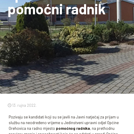
pomoćni radnik
13. rujna 2022.
Pozivaju se kandidati koji su se javili na Javni natječaj za prijam u
službu na neodređeno vrijeme u Jedinstveni upravni odjel Općine
Orehovica na radno mjesto
pomoćnog radnika
, na prethodnu