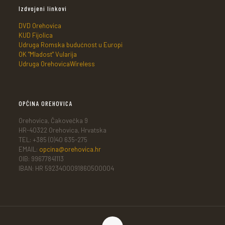
Izdvojeni linkovi
DVD Orehovica
KUD Fijolica
Udruga Romska budućnost u Europi
OK "Mladost" Vularija
Udruga OrehovicaWireless
OPĆINA OREHOVICA
Orehovica, Čakovečka 9
HR-40322 Orehovica, Hrvatska
TEL: +385 (0)40 635-275
EMAIL:
opcina@orehovica.hr
OIB: 99677841113
IBAN: HR 5923400091860500004