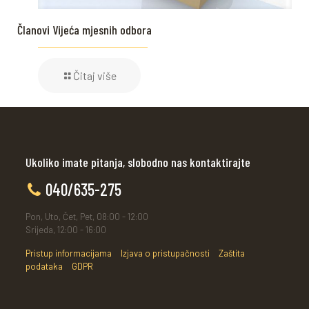
Članovi Vijeća mjesnih odbora
Čitaj više
Ukoliko imate pitanja, slobodno nas kontaktirajte
040/635-275
Pon, Uto, Čet, Pet, 08:00 - 12:00
Srijeda, 12:00 - 16:00
Pristup informacijama
Izjava o pristupačnosti
Zaštita
podataka
GDPR