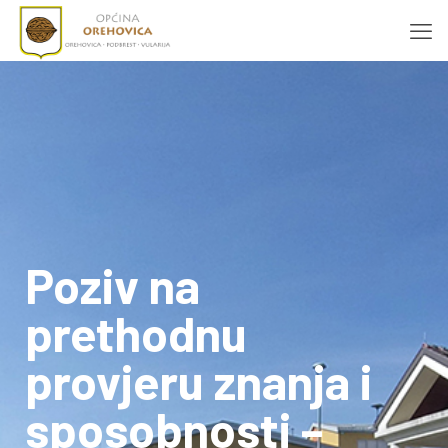
Poziv na
prethodnu
provjeru znanja i
sposobnosti –