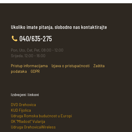
Ukoliko imate pitanja, slobodno nas kontaktirajte
040/635-275
Pon, Uto, Čet, Pet, 08:00 - 12:00
Srijeda, 12:00 - 16:00
Pristup informacijama
Izjava o pristupačnosti
Zaštita
podataka
GDPR
Izdvojeni linkovi
DVD Orehovica
KUD Fijolica
Udruga Romska budućnost u Europi
OK "Mladost" Vularija
Udruga OrehovicaWireless