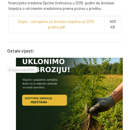
financijska sredstva Općine Orehovica u 2019. godini da dostave
Izvješća o utrošenim sredstvima prema pozivu u privitku.
Dopis – udrugama za dostavu izvješća za 2019.
400
godinu.pdf
kB
Ostale vijesti
6. kolovoza 2026.