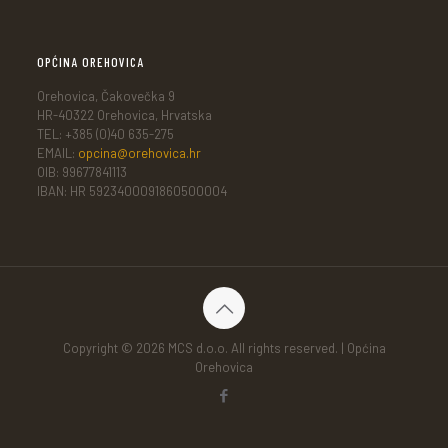
OPĆINA OREHOVICA
Orehovica, Čakovečka 9
HR-40322 Orehovica, Hrvatska
TEL: +385 (0)40 635-275
EMAIL:
opcina@orehovica.hr
OIB: 99677841113
IBAN: HR 5923400091860500004
Copyright © 2026 MCS d.o.o. All rights reserved. | Općina
Orehovica