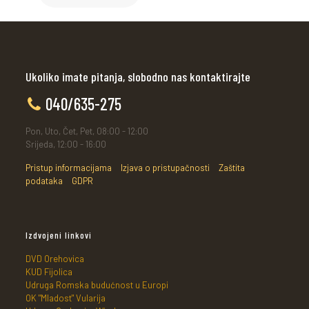
Ukoliko imate pitanja, slobodno nas kontaktirajte
040/635-275
Pon, Uto, Čet, Pet, 08:00 - 12:00
Srijeda, 12:00 - 16:00
Pristup informacijama
Izjava o pristupačnosti
Zaštita
podataka
GDPR
Izdvojeni linkovi
DVD Orehovica
KUD Fijolica
Udruga Romska budućnost u Europi
OK "Mladost" Vularija