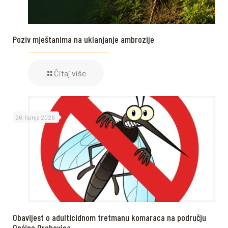
Poziv mještanima na uklanjanje ambrozije
Čitaj više
26. lipnja 2026.
Obavijest o adulticidnom tretmanu komaraca na području
Općine Orehovica