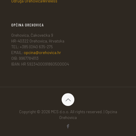
Udruga OrehovicaWireless
OPĆINA OREHOVICA
Orehovica, Čakovečka 9
HR-40322 Orehovica, Hrvatska
TEL: +385 (0)40 635-275
EMAIL:
opcina@orehovica.hr
OIB: 99677841113
IBAN: HR 5923400091860500004
Copyright © 2026 MCS d.o.o. All rights reserved. | Općina
Orehovica