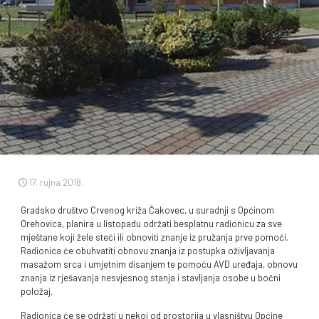
17. rujna 2018.
Gradsko društvo Crvenog križa Čakovec, u suradnji s Općinom
Orehovica, planira u listopadu održati besplatnu radionicu za sve
mještane koji žele steći ili obnoviti znanje iz pružanja prve pomoći.
Radionica će obuhvatiti obnovu znanja iz postupka oživljavanja
masažom srca i umjetnim disanjem te pomoću AVD uređaja, obnovu
znanja iz rješavanja nesvjesnog stanja i stavljanja osobe u bočni
položaj.
Radionica će se održati u nekoj od prostorija u vlasništvu Općine