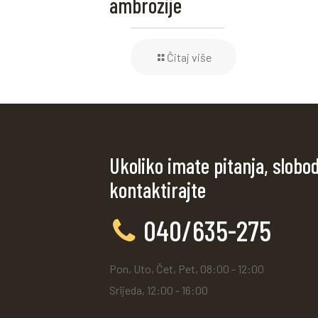
ambrozije
Čitaj više
Ukoliko imate pitanja, slobo
kontaktirajte
040/635-275
Pon, Uto, Čet, Pet, 08:00 - 12:00
Srijeda, 12:00 - 16:00