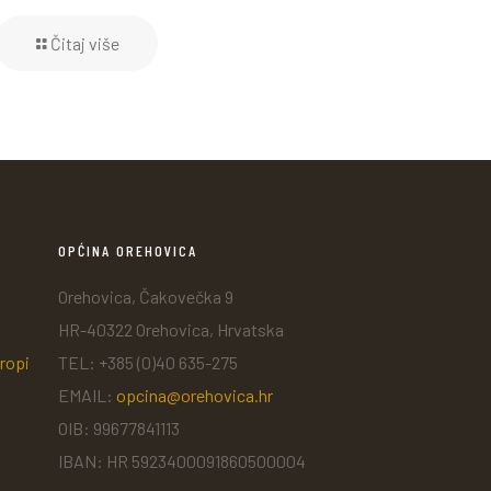
Čitaj više
OPĆINA OREHOVICA
Orehovica, Čakovečka 9
HR-40322 Orehovica, Hrvatska
ropi
TEL: +385 (0)40 635-275
EMAIL:
opcina@orehovica.hr
OIB: 99677841113
IBAN: HR 5923400091860500004