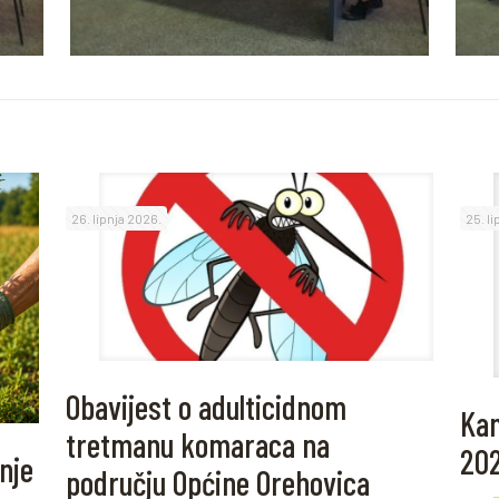
26. lipnja 2026.
25. l
Obavijest o adulticidnom
Kam
tretmanu komaraca na
20
nje
području Općine Orehovica