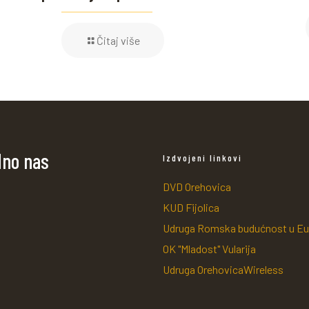
Čitaj više
dno nas
Izdvojeni linkovi
DVD Orehovica
KUD Fijolica
Udruga Romska budućnost u Eu
OK "Mladost" Vularija
Udruga OrehovicaWireless