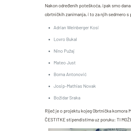
Nakon određenih poteškoća, ipak smo dana 06
obrtničkih zanimanja, i to za njih sedmero s
Adrian Weinberger Kosi
Lovro Bukal
Nino Pužaj
Mateo Just
Borna Antonović
Josip-Mathias Novak
Božidar Sraka
Riječ je o projektu kojeg Obrtnička komora
ČESTITKE stipendistima uz poruku: TI MO