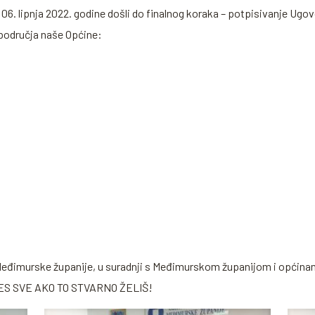
. lipnja 2022. godine došli do finalnog koraka – potpisivanje Ugovo
 područja naše Općine:
 Međimurske županije, u suradnji s Međimurskom županijom i općina
ŽES SVE AKO TO STVARNO ŽELIŠ!