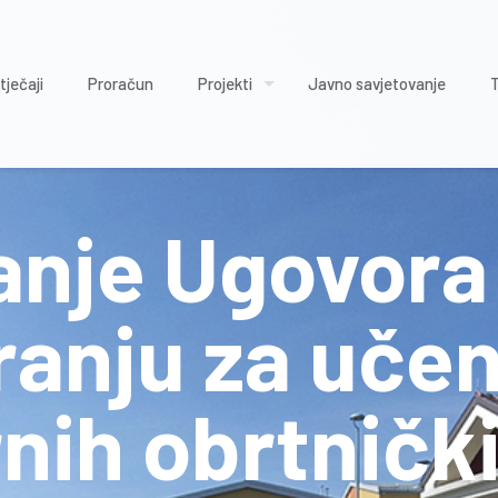
tječaji
Proračun
Projekti
Javno savjetovanje
anje Ugovora
ranju za uče
rnih obrtničk