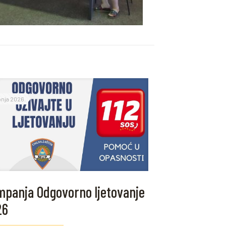
ipnja 2026.
panja Odgovorno ljetovanje
26