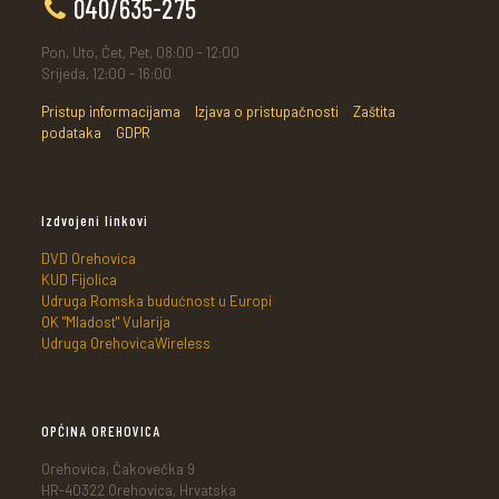
040/635-275
Pon, Uto, Čet, Pet, 08:00 - 12:00
Srijeda, 12:00 - 16:00
Pristup informacijama
Izjava o pristupačnosti
Zaštita
podataka
GDPR
Izdvojeni linkovi
DVD Orehovica
KUD Fijolica
Udruga Romska budućnost u Europi
OK "Mladost" Vularija
Udruga OrehovicaWireless
OPĆINA OREHOVICA
Orehovica, Čakovečka 9
HR-40322 Orehovica, Hrvatska