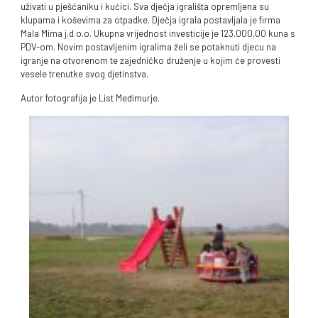
uživati u pješćaniku i kućici. Sva dječja igrališta opremljena su
klupama i koševima za otpadke. Dječja igrala postavljala je firma
Mala Mima j.d.o.o. Ukupna vrijednost investicije je 123.000,00 kuna s
PDV-om. Novim postavljenim igralima želi se potaknuti djecu na
igranje na otvorenom te zajedničko druženje u kojim će provesti
vesele trenutke svog djetinstva.
Autor fotografija je List Međimurje.