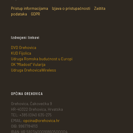
Pristup informacijama
Izjava o pristupačnosti
Zaštita
podataka
GDPR
Izdvojeni linkovi
DVD Orehovica
KUD Fijolica
Udruga Romska budućnost u Europi
OK "Mladost" Vularija
Udruga OrehovicaWireless
OPĆINA OREHOVICA
Orehovica, Čakovečka 9
HR-40322 Orehovica, Hrvatska
TEL: +385 (0)40 635-275
EMAIL:
opcina@orehovica.hr
OIB: 99677841113
IBAN: HR 5923400091860500004