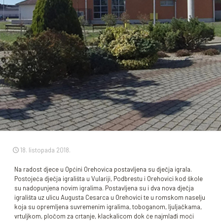
18. listopada 2018.
Na radost djece u Općini Orehovica postavljena su dječja igrala.
Postojeća dječja igrališta u Vulariji, Podbrestu i Orehovici kod škole
su nadopunjena novim igralima. Postavljena su i dva nova dječja
igrališta uz ulicu Augusta Cesarca u Orehovici te u romskom naselju
koja su opremljena suvremenim igralima, toboganom, ljuljačkama,
vrtuljkom, pločom za crtanje, klackalicom dok će najmlađi moći