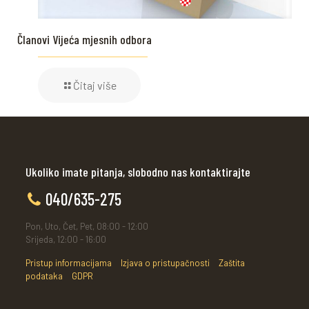
Članovi Vijeća mjesnih odbora
Čitaj više
Ukoliko imate pitanja, slobodno nas kontaktirajte
040/635-275
Pon, Uto, Čet, Pet, 08:00 - 12:00
Srijeda, 12:00 - 16:00
Pristup informacijama
Izjava o pristupačnosti
Zaštita
podataka
GDPR