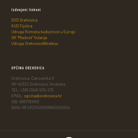
Izdvojeni linkovi
DVD Orehovica
KUD Fijolica
Udruga Romska budućnost u Europi
OK "Mladost" Vularija
Udruga OrehovicaWireless
OPĆINA OREHOVICA
Orehovica, Čakovečka 9
HR-40322 Orehovica, Hrvatska
TEL: +385 (0)40 635-275
EMAIL:
opcina@orehovica.hr
OIB: 99677841113
IBAN: HR 5923400091860500004