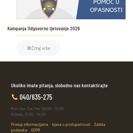
Kampanja Odgovorno ljetovanje 2026
Čitaj više
Ukoliko imate pitanja, slobodno nas kontaktirajte
040/635-275
Pon, Uto, Čet, Pet, 08:00 - 12:00
Srijeda, 12:00 - 16:00
Pristup informacijama
Izjava o pristupačnosti
Zaštita
podataka
GDPR