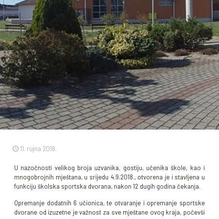
11. rujna 2018.
U nazočnosti velikog broja uzvanika, gostiju, učenika škole, kao i
mnogobrojnih mještana, u srijedu 4.9.2018., otvorena je i stavljena u
funkciju školska sportska dvorana, nakon 12 dugih godina čekanja.
Opremanje dodatnih 6 učionica, te otvaranje i opremanje sportske
dvorane od izuzetne je važnost za sve mještane ovog kraja, počevši