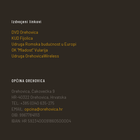
Izdvojeni linkovi
DVD Orehovica
KUD Fijolica
Udruga Romska budućnost u Europi
OK "Mladost" Vularija
Udruga OrehovicaWireless
OPĆINA OREHOVICA
Orehovica, Čakovečka 9
HR-40322 Orehovica, Hrvatska
TEL: +385 (0)40 635-275
EMAIL:
opcina@orehovica.hr
OIB: 99677841113
IBAN: HR 5923400091860500004