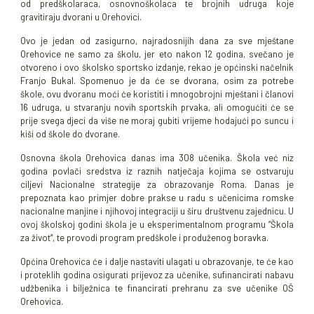
od predškolaraca, osnovnoškolaca te brojnih udruga koje
gravitiraju dvorani u Orehovici.
Ovo je jedan od zasigurno, najradosnijih dana za sve mještane
Orehovice ne samo za školu, jer eto nakon 12 godina, svečano je
otvoreno i ovo školsko sportsko izdanje, rekao je općinski načelnik
Franjo Bukal. Spomenuo je da će se dvorana, osim za potrebe
škole, ovu dvoranu moći će koristiti i mnogobrojni mještani i članovi
16 udruga, u stvaranju novih sportskih prvaka, ali omogućiti će se
prije svega djeci da više ne moraj gubiti vrijeme hodajući po suncu i
kiši od škole do dvorane.
Osnovna škola Orehovica danas ima 308 učenika. Škola već niz
godina povlači sredstva iz raznih natječaja kojima se ostvaruju
ciljevi Nacionalne strategije za obrazovanje Roma. Danas je
prepoznata kao primjer dobre prakse u radu s učenicima romske
nacionalne manjine i njihovoj integraciji u širu društvenu zajednicu. U
ovoj školskoj godini škola je u eksperimentalnom programu “Škola
za život“, te provodi program predškole i produženog boravka.
Općina Orehovica će i dalje nastaviti ulagati u obrazovanje, te će kao
i proteklih godina osigurati prijevoz za učenike, sufinancirati nabavu
udžbenika i bilježnica te financirati prehranu za sve učenike OŠ
Orehovica.