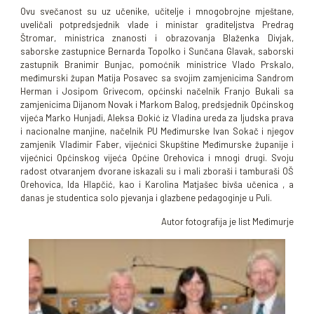
Ovu svečanost su uz učenike, učitelje i mnogobrojne mještane,
uveličali potpredsjednik vlade i ministar graditeljstva Predrag
Štromar, ministrica znanosti i obrazovanja Blaženka Divjak,
saborske zastupnice Bernarda Topolko i Sunčana Glavak, saborski
zastupnik Branimir Bunjac, pomoćnik ministrice Vlado Prskalo,
međimurski župan Matija Posavec sa svojim zamjenicima Sandrom
Herman i Josipom Grivecom, općinski načelnik Franjo Bukali sa
zamjenicima Dijanom Novak i Markom Balog, predsjednik Općinskog
vijeća Marko Hunjadi, Aleksa Đokić iz Vladina ureda za ljudska prava
i nacionalne manjine, načelnik PU Međimurske Ivan Sokač i njegov
zamjenik Vladimir Faber, vijećnici Skupštine Međimurske županije i
vijećnici Općinskog vijeća Općine Orehovica i mnogi drugi. Svoju
radost otvaranjem dvorane iskazali su i mali zboraši i tamburaši OŠ
Orehovica, Ida Hlapčić, kao i Karolina Matjašec bivša učenica , a
danas je studentica solo pjevanja i glazbene pedagoginje u Puli.
Autor fotografija je list Međimurje