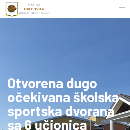
Otvorena dugo
očekivana školska
sportska dvorana
sa 6 učionica