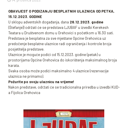
14. prosinca 2023.
OBAVIJEST O PODIZANJU BESPLATNIH ULAZNICA OD PETKA,
15.12.2023. GODINE
U sklopu adventskih događanja, dana
26.12.2023. godine
(Štefanje)) održati će se predstava LJUBAF u izvedbi Kerekesh
Teatara u Društvenom domu u Orehovici s početkom u 16.30 sati.
Predstava je besplatna za sve mještane Općine Orehovica uz
predočenje besplatne ulaznice radi ograničenja i kontrole broja
posjetitelja predstave.
Ulaznice je moguće podići od 15.12.2023. godine (petak) u
prostorijama Općine Orehovica do iskorištenja maksimalnog broja
karata.
Svaka osoba može podići maksimalno 4 ulaznice (rezervacije
ulaznica ne primamo).
Požurite po svoju ulaznicu na vrijeme!
Nakon predstave, održati će se tradicionalna priredba u izvedbi KUD-
a Fijolica Orehovica