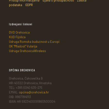
Pristup informacijama
Izjava o pristupačnosti
Zaštita
podataka
GDPR
Izdvojeni linkovi
DVD Orehovica
KUD Fijolica
Udruga Romska budućnost u Europi
OK "Mladost" Vularija
Udruga OrehovicaWireless
OPĆINA OREHOVICA
Orehovica, Čakovečka 9
HR-40322 Orehovica, Hrvatska
TEL: +385 (0)40 635-275
EMAIL:
opcina@orehovica.hr
OIB: 99677841113
IBAN: HR 5923400091860500004