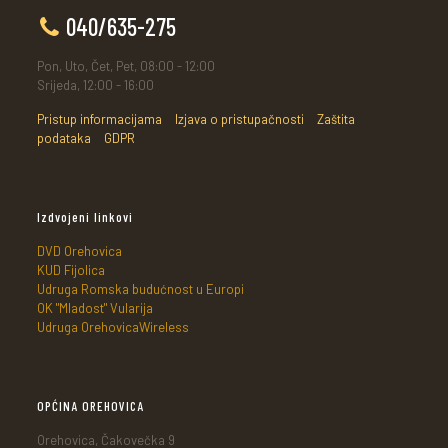
040/635-275
Pon, Uto, Čet, Pet, 08:00 - 12:00
Srijeda, 12:00 - 16:00
Pristup informacijama
Izjava o pristupačnosti
Zaštita
podataka
GDPR
Izdvojeni linkovi
DVD Orehovica
KUD Fijolica
Udruga Romska budućnost u Europi
OK "Mladost" Vularija
Udruga OrehovicaWireless
OPĆINA OREHOVICA
Orehovica, Čakovečka 9