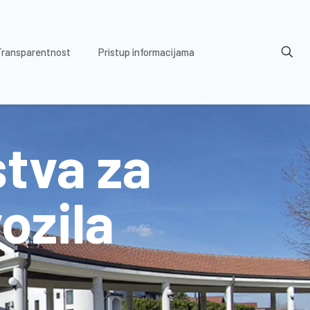
Transparentnost
Pristup informacijama
stva za
ozila