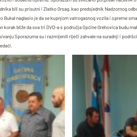
dnika bili su prisutni i Zlatko Orsag, kao predsjednik Nadzornog odbo
o Bukal naglasio je da se kupnjom vatrogasnog vozila i opreme sma
edan korak bliže da sva tri DVD-a s područja Općine Orehovica budu m
ju Sporazuma su i razmijenili riječi zahvale na suradnji i podršci, i 
nedaći.