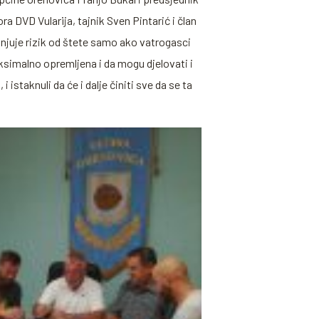
ra DVD Vularija, tajnik Sven Pintarić i član
njuje rizik od štete samo ako vatrogasci
aksimalno opremljena i da mogu djelovati i
istaknuli da će i dalje činiti sve da se ta