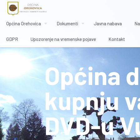
Općina Orehovica
Dokumenti
Javna nabava
Na
GDPR
Upozorenje na vremenske pojave
Kontakt
Općina d
kupnju v
DVD-u Vu