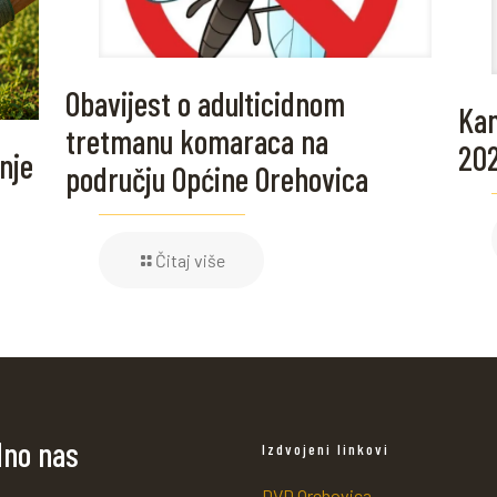
Obavijest o adulticidnom
Kam
tretmanu komaraca na
20
nje
području Općine Orehovica
Čitaj više
dno nas
Izdvojeni linkovi
DVD Orehovica