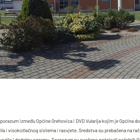
Sporazum između Općine Orehovica i DVD Vularija kojim je Općina do
la i visokotlačnog sistema i rasvjete. Sredstva su prebačena na r
 vozilo i dodatnu opremu. Sporazum su svečano potpisali načelnik O