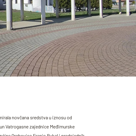
nirala novčana sredstva u iznosu od
ačun Vatrogasne zajednice Međimurske
pćine Orehovica Franjo Bukal i predsjednik