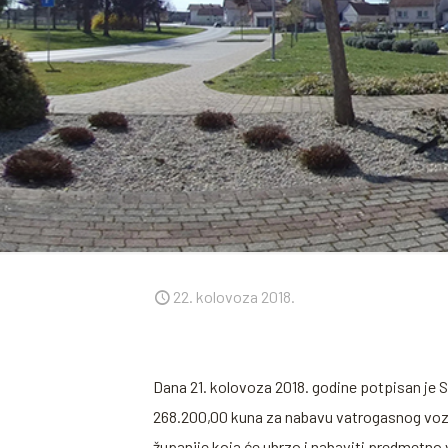
22. kolovoza 2018.
Dana 21. kolovoza 2018. godine potpisan je 
268.200,00 kuna za nabavu vatrogasnog vozi
županije koja će ubrzo i nabaviti predmetno