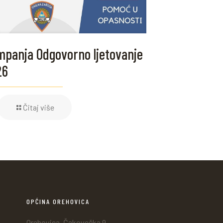
panja Odgovorno ljetovanje
26
Čitaj više
OPĆINA OREHOVICA
Orehovica, Čakovečka 9