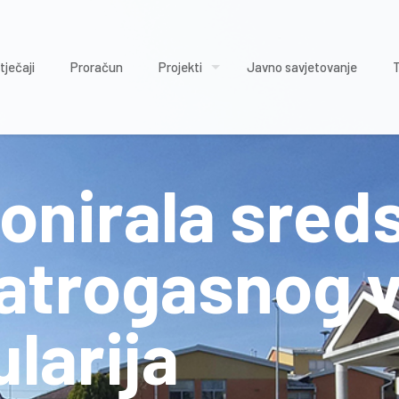
tječaji
Proračun
Projekti
Javno savjetovanje
onirala sred
atrogasnog v
larija