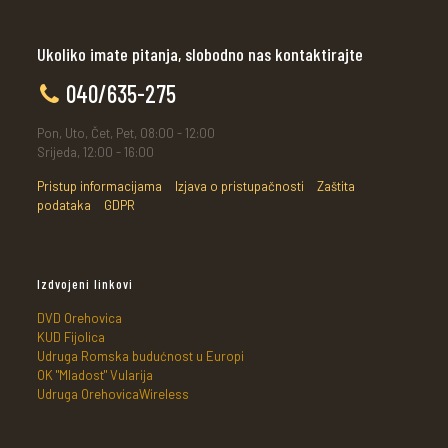
Ukoliko imate pitanja, slobodno nas kontaktirajte
040/635-275
Pon, Uto, Čet, Pet, 08:00 - 12:00
Srijeda, 12:00 - 16:00
Pristup informacijama
Izjava o pristupačnosti
Zaštita
podataka
GDPR
Izdvojeni linkovi
DVD Orehovica
KUD Fijolica
Udruga Romska budućnost u Europi
OK "Mladost" Vularija
Udruga OrehovicaWireless