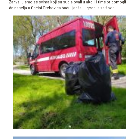
Zahvaljujemo se svima koji su sudjelovali u akciji i time pripomogli
da naselja u Općini Orehovica budu ljepša i ugodnija za život.