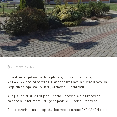
29. travnja 2022.
Povodom obilježavanja Dana planete, u Općini Orehovica,
28.04.2022. godine održana je jednodnevna akcija čišćenja okoliša
ilegalnih odlagališta u Vulariji, Orehovici i Podbrestu.
Akciji su se priključili vrijedni učenici Osnovne škole Orehovica
zajedno s učiteljima te udruge na području Općine Orehovica.
Otpad je zbrinuti na odlagalištu Totovec od strane GKP ČAKOM d.o.o.