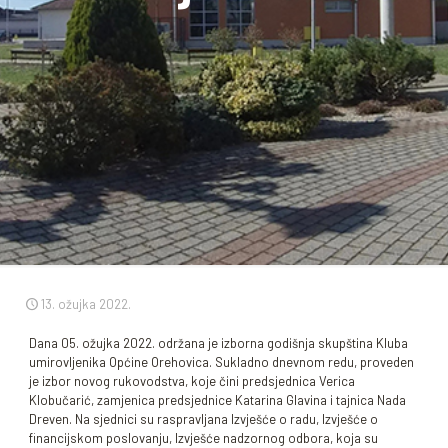
13. ožujka 2022.
Dana 05. ožujka 2022. održana je izborna godišnja skupština Kluba
umirovljenika Općine Orehovica. Sukladno dnevnom redu, proveden
je izbor novog rukovodstva, koje čini predsjednica Verica
Klobučarić, zamjenica predsjednice Katarina Glavina i tajnica Nada
Dreven. Na sjednici su raspravljana Izvješće o radu, Izvješće o
financijskom poslovanju, Izvješće nadzornog odbora, koja su