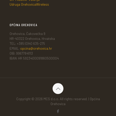
Udruga OrehovicaWireless
OPĆINA OREHOVICA
Orehovica, Čakovečka 9
HR-40322 Orehovica, Hrvatska
TEL: +385 (0)40 635-275
EMAIL:
opcina@orehovica.hr
OIB: 99677841113
IBAN: HR 5923400091860500004
Copyright © 2026 MCS d.o.o. All rights reserved. | Općina
Orehovica