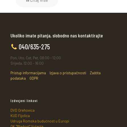
Ukoliko imate pitanja, slobodno nas kontaktirajte
040/635-275
Pon, Uto, Čet, Pet, 08:00 - 12:00
Srijeda, 12:00 - 16:00
Pristup informacijama
Izjava o pristupačnosti
Zaštita
podataka
GDPR
Izdvojeni linkovi
DVD Orehovica
KUD Fijolica
Udruga Romska budućnost u Europi
OK "Mladost" Vularija