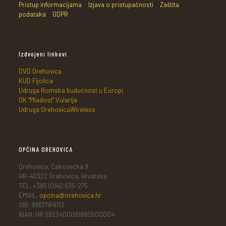
Pristup informacijama
Izjava o pristupačnosti
Zaštita
podataka
GDPR
Izdvojeni linkovi
DVD Orehovica
KUD Fijolica
Udruga Romska budućnost u Europi
OK "Mladost" Vularija
Udruga OrehovicaWireless
OPĆINA OREHOVICA
Orehovica, Čakovečka 9
HR-40322 Orehovica, Hrvatska
TEL: +385 (0)40 635-275
EMAIL:
opcina@orehovica.hr
OIB: 99677841113
IBAN: HR 5923400091860500004