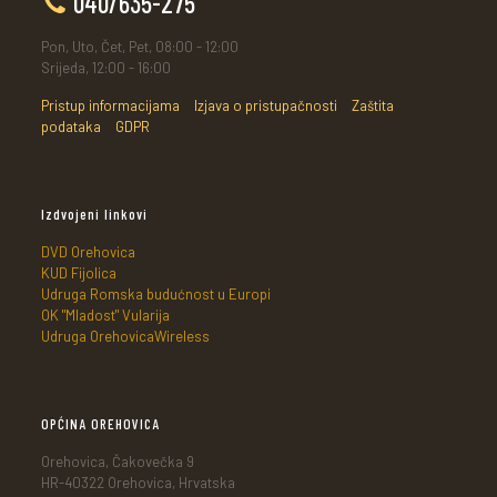
040/635-275
Pon, Uto, Čet, Pet, 08:00 - 12:00
Srijeda, 12:00 - 16:00
Pristup informacijama
Izjava o pristupačnosti
Zaštita
podataka
GDPR
Izdvojeni linkovi
DVD Orehovica
KUD Fijolica
Udruga Romska budućnost u Europi
OK "Mladost" Vularija
Udruga OrehovicaWireless
OPĆINA OREHOVICA
Orehovica, Čakovečka 9
HR-40322 Orehovica, Hrvatska