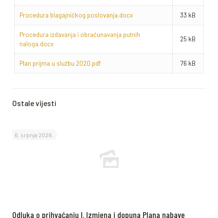
Procedura blagajničkog poslovanja.docx
33 kB
Procedura izdavanja i obračunavanja putnih
25 kB
naloga.docx
Plan prijma u službu 2020.pdf
76 kB
Ostale vijesti
6. srpnja 2026.
Odluka o prihvaćanju I. Izmjena i dopuna Plana nabave