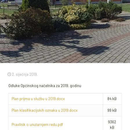
2. siječnja 2019.
Odluke Općinskog načelnika za 2019. godinu
Plan prijma u službu u 2019.docx
84 kB
Plan klasifikacijskih oznaka u 2019.docx
99 kB
9362
Pravilnik o unutarnjem redu.pdf
kB